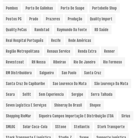
Pombos
Porto De Galinhas
Porto De Suape
Portobello Shop
Postos PG
Prado
Prazeres
Produção
Quality Import
Quality PeCas
Randstad
Raymundo Da Fonte
RD Saúde
Real Hospital Português
Recife
Rede Américas
Região Metropolitana
Renaux Service
Renda Extra
Renner
Revestcoat
RH Nossa
Ribeirao
Rio De Janeiro
Rio Formoso
RM Distribuidora
Salgueiro
San Paolo
Santa Cruz
Santa Cruz Do Capibaribe
Sao Lourenco Da Mata
São Lourenço Da Mata
Seara
Selfit
Sem Experiencia
Sergipe
Serra Talhada
Seven Logística E Serviços
Shineray Do Brasil
Shopee
Shopping RioMar
Siqueira Campos Importação E Distribuição LTDA
Sirius
SMLOG
Solar Coca-Cola
SStone
Stellantis
Stork Transporte
Stork Transporte E Logística
Studio Z
Suape
Supporte Logística