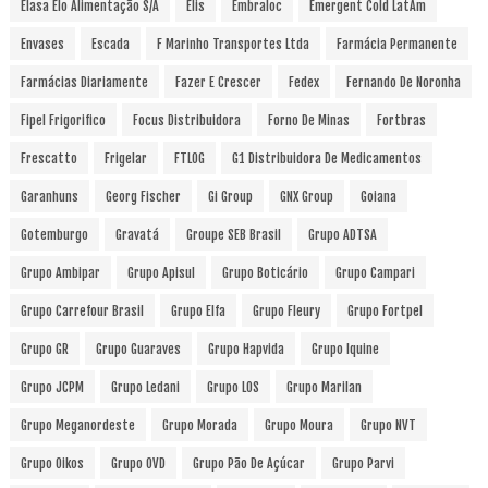
Elasa Elo Alimentação S/A
Elis
Embraloc
Emergent Cold LatAm
Envases
Escada
F Marinho Transportes Ltda
Farmácia Permanente
Farmácias Diariamente
Fazer E Crescer
Fedex
Fernando De Noronha
Fipel Frigorifico
Focus Distribuidora
Forno De Minas
Fortbras
Frescatto
Frigelar
FTLOG
G1 Distribuidora De Medicamentos
Garanhuns
Georg Fischer
Gi Group
GNX Group
Goiana
Gotemburgo
Gravatá
Groupe SEB Brasil
Grupo ADTSA
Grupo Ambipar
Grupo Apisul
Grupo Boticário
Grupo Campari
Grupo Carrefour Brasil
Grupo Elfa
Grupo Fleury
Grupo Fortpel
Grupo GR
Grupo Guaraves
Grupo Hapvida
Grupo Iquine
Grupo JCPM
Grupo Ledani
Grupo LOS
Grupo Marilan
Grupo Meganordeste
Grupo Morada
Grupo Moura
Grupo NVT
Grupo Oikos
Grupo OVD
Grupo Pão De Açúcar
Grupo Parvi