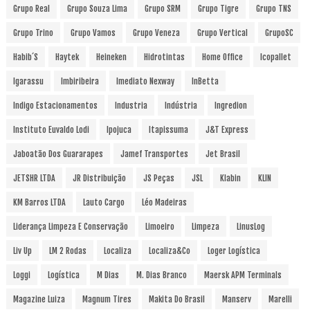
Grupo Real
Grupo Souza Lima
Grupo SRM
Grupo Tigre
Grupo TNS
Grupo Trino
Grupo Vamos
Grupo Veneza
Grupo Vertical
GrupoSC
Habib´s
Haytek
Heineken
Hidrotintas
Home Office
Icopallet
Igarassu
Imbiribeira
Imediato Nexway
InBetta
Indigo Estacionamentos
Industria
Indústria
Ingredion
Instituto Euvaldo Lodi
Ipojuca
Itapissuma
J&T Express
Jaboatão Dos Guararapes
Jamef Transportes
Jet Brasil
JETSHR LTDA
JR Distribuição
JS Peças
JSL
Klabin
KLIN
KM Barros LTDA
Lauto Cargo
Léo Madeiras
Liderança Limpeza E Conservação
Limoeiro
Limpeza
LinusLog
Liv Up
LM 2 Rodas
Localiza
Localiza&Co
Loger Logística
Loggi
Logística
M Dias
M. Dias Branco
Maersk APM Terminals
Magazine Luiza
Magnum Tires
Makita Do Brasil
Manserv
Marelli