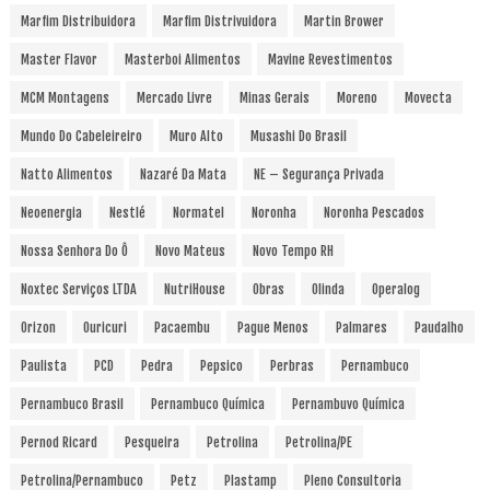
Marfim Distribuidora
Marfim Distrivuidora
Martin Brower
Master Flavor
Masterboi Alimentos
Mavine Revestimentos
MCM Montagens
Mercado Livre
Minas Gerais
Moreno
Movecta
Mundo Do Cabeleireiro
Muro Alto
Musashi Do Brasil
Natto Alimentos
Nazaré Da Mata
NE – Segurança Privada
Neoenergia
Nestlé
Normatel
Noronha
Noronha Pescados
Nossa Senhora Do Ô
Novo Mateus
Novo Tempo RH
Noxtec Serviços LTDA
NutriHouse
Obras
Olinda
Operalog
Orizon
Ouricuri
Pacaembu
Pague Menos
Palmares
Paudalho
Paulista
PCD
Pedra
Pepsico
Perbras
Pernambuco
Pernambuco Brasil
Pernambuco Química
Pernambuvo Química
Pernod Ricard
Pesqueira
Petrolina
Petrolina/PE
Petrolina/Pernambuco
Petz
Plastamp
Pleno Consultoria