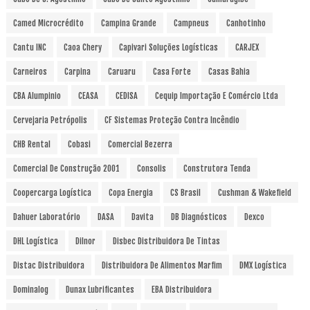
Camed Microcrédito
Campina Grande
Campneus
Canhotinho
Cantu INC
Caoa Chery
Capivari Soluções Logísticas
CARJEX
Carneiros
Carpina
Caruaru
Casa Forte
Casas Bahia
CBA Alumpinio
CEASA
CEDISA
Cequip Importação E Comércio Ltda
Cervejaria Petrópolis
CF Sistemas Proteção Contra Incêndio
CHB Rental
Cobasi
Comercial Bezerra
Comercial De Construção 2001
Consolis
Construtora Tenda
Coopercarga Logística
Copa Energia
CS Brasil
Cushman & Wakefield
Dahuer Laboratório
DASA
Davita
DB Diagnósticos
Dexco
DHL Logística
Dilnor
Disbec Distribuidora De Tintas
Distac Distribuidora
Distribuidora De Alimentos Marfim
DMX Logística
Dominalog
Dunax Lubrificantes
EBA Distribuidora