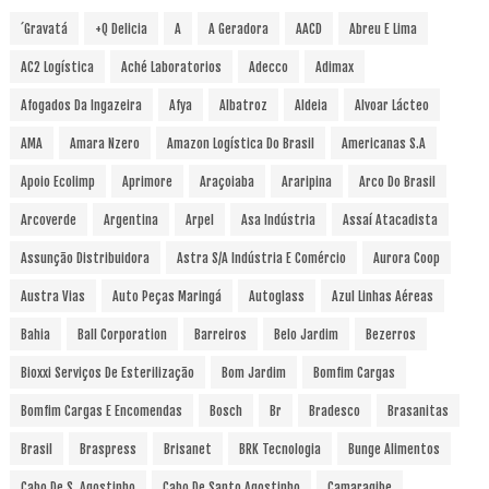
´Gravatá
+Q Delicia
A
A Geradora
AACD
Abreu E Lima
AC2 Logística
Aché Laboratorios
Adecco
Adimax
Afogados Da Ingazeira
Afya
Albatroz
Aldeia
Alvoar Lácteo
AMA
Amara Nzero
Amazon Logística Do Brasil
Americanas S.A
Apoio Ecolimp
Aprimore
Araçoiaba
Araripina
Arco Do Brasil
Arcoverde
Argentina
Arpel
Asa Indústria
Assaí Atacadista
Assunção Distribuidora
Astra S/A Indústria E Comércio
Aurora Coop
Austra Vias
Auto Peças Maringá
Autoglass
Azul Linhas Aéreas
Bahia
Ball Corporation
Barreiros
Belo Jardim
Bezerros
Bioxxi Serviços De Esterilização
Bom Jardim
Bomfim Cargas
Bomfim Cargas E Encomendas
Bosch
Br
Bradesco
Brasanitas
Brasil
Braspress
Brisanet
BRK Tecnologia
Bunge Alimentos
Cabo De S. Agostinho
Cabo De Santo Agostinho
Camaragibe