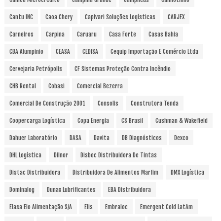
Cantu INC
Caoa Chery
Capivari Soluções Logísticas
CARJEX
Carneiros
Carpina
Caruaru
Casa Forte
Casas Bahia
CBA Alumpinio
CEASA
CEDISA
Cequip Importação E Comércio Ltda
Cervejaria Petrópolis
CF Sistemas Proteção Contra Incêndio
CHB Rental
Cobasi
Comercial Bezerra
Comercial De Construção 2001
Consolis
Construtora Tenda
Coopercarga Logística
Copa Energia
CS Brasil
Cushman & Wakefield
Dahuer Laboratório
DASA
Davita
DB Diagnósticos
Dexco
DHL Logística
Dilnor
Disbec Distribuidora De Tintas
Distac Distribuidora
Distribuidora De Alimentos Marfim
DMX Logística
Dominalog
Dunax Lubrificantes
EBA Distribuidora
Elasa Elo Alimentação S/A
Elis
Embraloc
Emergent Cold LatAm