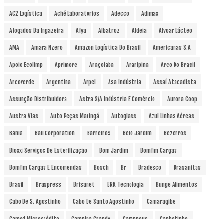
AC2 Logística
Aché Laboratorios
Adecco
Adimax
Afogados Da Ingazeira
Afya
Albatroz
Aldeia
Alvoar Lácteo
AMA
Amara Nzero
Amazon Logística Do Brasil
Americanas S.A
Apoio Ecolimp
Aprimore
Araçoiaba
Araripina
Arco Do Brasil
Arcoverde
Argentina
Arpel
Asa Indústria
Assaí Atacadista
Assunção Distribuidora
Astra S/A Indústria E Comércio
Aurora Coop
Austra Vias
Auto Peças Maringá
Autoglass
Azul Linhas Aéreas
Bahia
Ball Corporation
Barreiros
Belo Jardim
Bezerros
Bioxxi Serviços De Esterilização
Bom Jardim
Bomfim Cargas
Bomfim Cargas E Encomendas
Bosch
Br
Bradesco
Brasanitas
Brasil
Braspress
Brisanet
BRK Tecnologia
Bunge Alimentos
Cabo De S. Agostinho
Cabo De Santo Agostinho
Camaragibe
Camed Microcrédito
Campina Grande
Campneus
Canhotinho