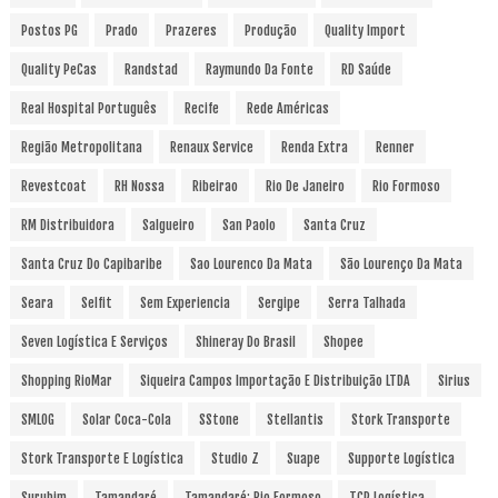
Postos PG
Prado
Prazeres
Produção
Quality Import
Quality PeCas
Randstad
Raymundo Da Fonte
RD Saúde
Real Hospital Português
Recife
Rede Américas
Região Metropolitana
Renaux Service
Renda Extra
Renner
Revestcoat
RH Nossa
Ribeirao
Rio De Janeiro
Rio Formoso
RM Distribuidora
Salgueiro
San Paolo
Santa Cruz
Santa Cruz Do Capibaribe
Sao Lourenco Da Mata
São Lourenço Da Mata
Seara
Selfit
Sem Experiencia
Sergipe
Serra Talhada
Seven Logística E Serviços
Shineray Do Brasil
Shopee
Shopping RioMar
Siqueira Campos Importação E Distribuição LTDA
Sirius
SMLOG
Solar Coca-Cola
SStone
Stellantis
Stork Transporte
Stork Transporte E Logística
Studio Z
Suape
Supporte Logística
Surubim
Tamandaré
Tamandaré; Rio Formoso
TCP Logística