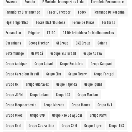
Envases
Escada
F Marinho Transportes Ltda
Farmácia Permanente
Farmácias Diariamente
Fazer E Crescer
Fedex
Fernando De Noronha
Fipel Frigorifico
Focus Distribuidora
Forno De Minas
Fortbras
Frescatto
Frigelar
FTLOG
G1 Distribuidora De Medicamentos
Garanhuns
Georg Fischer
Gi Group
GNX Group
Goiana
Gotemburgo
Gravatá
Groupe SEB Brasil
Grupo ADTSA
Grupo Ambipar
Grupo Apisul
Grupo Boticário
Grupo Campari
Grupo Carrefour Brasil
Grupo Elfa
Grupo Fleury
Grupo Fortpel
Grupo GR
Grupo Guaraves
Grupo Hapvida
Grupo Iquine
Grupo JCPM
Grupo Ledani
Grupo LOS
Grupo Marilan
Grupo Meganordeste
Grupo Morada
Grupo Moura
Grupo NVT
Grupo Oikos
Grupo OVD
Grupo Pão De Açúcar
Grupo Parvi
Grupo Real
Grupo Souza Lima
Grupo SRM
Grupo Tigre
Grupo TNS