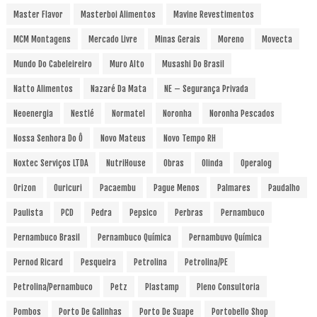
Master Flavor
Masterboi Alimentos
Mavine Revestimentos
MCM Montagens
Mercado Livre
Minas Gerais
Moreno
Movecta
Mundo Do Cabeleireiro
Muro Alto
Musashi Do Brasil
Natto Alimentos
Nazaré Da Mata
NE – Segurança Privada
Neoenergia
Nestlé
Normatel
Noronha
Noronha Pescados
Nossa Senhora Do Ô
Novo Mateus
Novo Tempo RH
Noxtec Serviços LTDA
NutriHouse
Obras
Olinda
Operalog
Orizon
Ouricuri
Pacaembu
Pague Menos
Palmares
Paudalho
Paulista
PCD
Pedra
Pepsico
Perbras
Pernambuco
Pernambuco Brasil
Pernambuco Química
Pernambuvo Química
Pernod Ricard
Pesqueira
Petrolina
Petrolina/PE
Petrolina/Pernambuco
Petz
Plastamp
Pleno Consultoria
Pombos
Porto De Galinhas
Porto De Suape
Portobello Shop