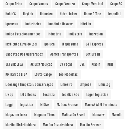
Grupo Trino
Grupo Vamos
Grupo Veneza
Grupo Vertical
GrupoSC
Habib´s
Haytek
Heineken
Hidrotintas
Home Office
Icopallet
Igarassu
Imbiribeira
Imediato Nexway
InBetta
Indigo Estacionamentos
Industria
Indústria
Ingredion
Instituto Euvaldo Lodi
Ipojuca
Itapissuma
J&T Express
Jaboatão Dos Guararapes
Jamef Transportes
Jet Brasil
JETSHR LTDA
JR Distribuição
JS Peças
JSL
Klabin
KLIN
KM Barros LTDA
Lauto Cargo
Léo Madeiras
Liderança Limpeza E Conservação
Limoeiro
Limpeza
LinusLog
Liv Up
LM 2 Rodas
Localiza
Localiza&Co
Loger Logística
Loggi
Logística
M Dias
M. Dias Branco
Maersk APM Terminals
Magazine Luiza
Magnum Tires
Makita Do Brasil
Manserv
Marelli
Marfim Distribuidora
Marfim Distrivuidora
Martin Brower