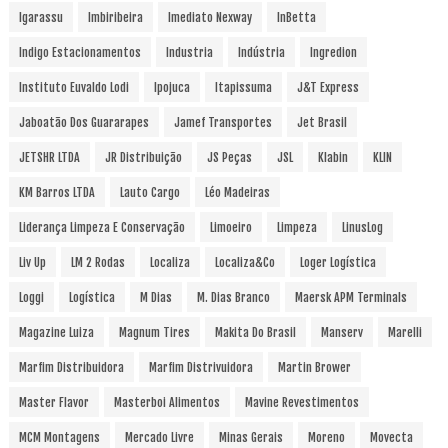
Igarassu
Imbiribeira
Imediato Nexway
InBetta
Indigo Estacionamentos
Industria
Indústria
Ingredion
Instituto Euvaldo Lodi
Ipojuca
Itapissuma
J&T Express
Jaboatão Dos Guararapes
Jamef Transportes
Jet Brasil
JETSHR LTDA
JR Distribuição
JS Peças
JSL
Klabin
KLIN
KM Barros LTDA
Lauto Cargo
Léo Madeiras
Liderança Limpeza E Conservação
Limoeiro
Limpeza
LinusLog
Liv Up
LM 2 Rodas
Localiza
Localiza&Co
Loger Logística
Loggi
Logística
M Dias
M. Dias Branco
Maersk APM Terminals
Magazine Luiza
Magnum Tires
Makita Do Brasil
Manserv
Marelli
Marfim Distribuidora
Marfim Distrivuidora
Martin Brower
Master Flavor
Masterboi Alimentos
Mavine Revestimentos
MCM Montagens
Mercado Livre
Minas Gerais
Moreno
Movecta