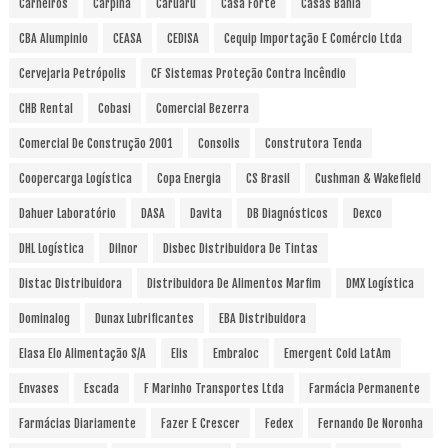
Carneiros
Carpina
Caruaru
Casa Forte
Casas Bahia
CBA Alumpinio
CEASA
CEDISA
Cequip Importação E Comércio Ltda
Cervejaria Petrópolis
CF Sistemas Proteção Contra Incêndio
CHB Rental
Cobasi
Comercial Bezerra
Comercial De Construção 2001
Consolis
Construtora Tenda
Coopercarga Logística
Copa Energia
CS Brasil
Cushman & Wakefield
Dahuer Laboratório
DASA
Davita
DB Diagnósticos
Dexco
DHL Logística
Dilnor
Disbec Distribuidora De Tintas
Distac Distribuidora
Distribuidora De Alimentos Marfim
DMX Logística
Dominalog
Dunax Lubrificantes
EBA Distribuidora
Elasa Elo Alimentação S/A
Elis
Embraloc
Emergent Cold LatAm
Envases
Escada
F Marinho Transportes Ltda
Farmácia Permanente
Farmácias Diariamente
Fazer E Crescer
Fedex
Fernando De Noronha