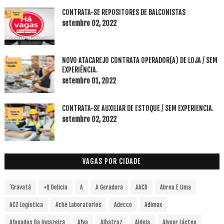
CONTRATA-SE REPOSITORES DE BALCONISTAS
setembro 02, 2022
NOVO ATACAREJO CONTRATA OPERADOR(A) DE LOJA / SEM
EXPERIÊNCIA.
setembro 01, 2022
CONTRATA-SE AUXILIAR DE ESTOQUE / SEM EXPERIENCIA.
setembro 02, 2022
VAGAS POR CIDADE
´Gravatá
+Q Delicia
A
A Geradora
AACD
Abreu E Lima
AC2 Logística
Aché Laboratorios
Adecco
Adimax
Afogados Da Ingazeira
Afya
Albatroz
Aldeia
Alvoar Lácteo