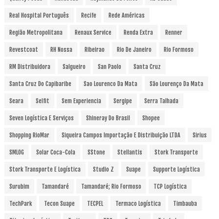
Real Hospital Português
Recife
Rede Américas
Região Metropolitana
Renaux Service
Renda Extra
Renner
Revestcoat
RH Nossa
Ribeirao
Rio De Janeiro
Rio Formoso
RM Distribuidora
Salgueiro
San Paolo
Santa Cruz
Santa Cruz Do Capibaribe
Sao Lourenco Da Mata
São Lourenço Da Mata
Seara
Selfit
Sem Experiencia
Sergipe
Serra Talhada
Seven Logística E Serviços
Shineray Do Brasil
Shopee
Shopping RioMar
Siqueira Campos Importação E Distribuição LTDA
Sirius
SMLOG
Solar Coca-Cola
SStone
Stellantis
Stork Transporte
Stork Transporte E Logística
Studio Z
Suape
Supporte Logística
Surubim
Tamandaré
Tamandaré; Rio Formoso
TCP Logística
TechPark
Tecon Suape
TECPEL
Termaco Logística
Timbauba