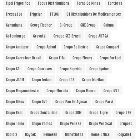
Fipel Frigorifico
Focus Distribuidora
Forno De Minas
Fortbras
Frescatto
Frigelar
FTLOG
G1 Distribuidora De Medicamentos
Garanhuns
Georg Fischer
Gi Group
GNX Group
Goiana
Gotemburgo
Gravatá
Groupe SEB Brasil
Grupo ADTSA
Grupo Ambipar
Grupo Apisul
Grupo Boticário
Grupo Campari
Grupo Carrefour Brasil
Grupo Elfa
Grupo Fleury
Grupo Fortpel
Grupo GR
Grupo Guaraves
Grupo Hapvida
Grupo Iquine
Grupo JCPM
Grupo Ledani
Grupo LOS
Grupo Marilan
Grupo Meganordeste
Grupo Morada
Grupo Moura
Grupo NVT
Grupo Oikos
Grupo OVD
Grupo Pão De Açúcar
Grupo Parvi
Grupo Real
Grupo Souza Lima
Grupo SRM
Grupo Tigre
Grupo TNS
Grupo Trino
Grupo Vamos
Grupo Veneza
Grupo Vertical
GrupoSC
Habib´s
Haytek
Heineken
Hidrotintas
Home Office
Icopallet