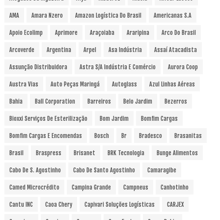
AMA
Amara Nzero
Amazon Logística Do Brasil
Americanas S.A
Apoio Ecolimp
Aprimore
Araçoiaba
Araripina
Arco Do Brasil
Arcoverde
Argentina
Arpel
Asa Indústria
Assaí Atacadista
Assunção Distribuidora
Astra S/A Indústria E Comércio
Aurora Coop
Austra Vias
Auto Peças Maringá
Autoglass
Azul Linhas Aéreas
Bahia
Ball Corporation
Barreiros
Belo Jardim
Bezerros
Bioxxi Serviços De Esterilização
Bom Jardim
Bomfim Cargas
Bomfim Cargas E Encomendas
Bosch
Br
Bradesco
Brasanitas
Brasil
Braspress
Brisanet
BRK Tecnologia
Bunge Alimentos
Cabo De S. Agostinho
Cabo De Santo Agostinho
Camaragibe
Camed Microcrédito
Campina Grande
Campneus
Canhotinho
Cantu INC
Caoa Chery
Capivari Soluções Logísticas
CARJEX