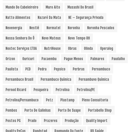
Mundo Do Cabeleireiro
Muro Alto
Musashi Do Brasil
Natto Alimentos
Nazaré Da Mata
NE – Segurança Privada
Neoenergia
Nestlé
Normatel
Noronha
Noronha Pescados
Nossa Senhora Do Ô
Novo Mateus
Novo Tempo RH
Noxtec Serviços LTDA
NutriHouse
Obras
Olinda
Operalog
Orizon
Ouricuri
Pacaembu
Pague Menos
Palmares
Paudalho
Paulista
PCD
Pedra
Pepsico
Perbras
Pernambuco
Pernambuco Brasil
Pernambuco Química
Pernambuvo Química
Pernod Ricard
Pesqueira
Petrolina
Petrolina/PE
Petrolina/Pernambuco
Petz
Plastamp
Pleno Consultoria
Pombos
Porto De Galinhas
Porto De Suape
Portobello Shop
Postos PG
Prado
Prazeres
Produção
Quality Import
Quality PeCas
Randstad
Raymundo Da Fonte
RD Saúde