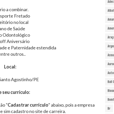
Adec
rio a combinar.
Alba
sporte Fretado
Amar
itório no local
ano de Saúde
Amer
o Odontológico
Araç
off Aniversário
Arge
ade e Paternidade estendida
ntre outros..
Assu
Auro
Local:
Auto
Santo Agostinho/PE
Ball
Bioxx
e seu currículo:
Bomf
ão "
Cadastrar currículo
" abaixo, pois a empresa
Br
 e sim cadastro no site de carreira.