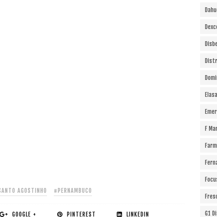
Dahu
Dexc
Disb
Dist
Domi
Elas
Emer
F Ma
Farm
Fern
Focu
SANTO AGOSTINHO
#PERNAMBUCO
Fres
G1 D
GOOGLE +
PINTEREST
LINKEDIN