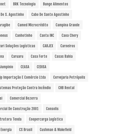
anet
BRK Tecnologia
Bunge Alimentos
 De S. Agostinho
Cabo De Santo Agostinho
ragibe
Camed Microcrédito
Campina Grande
pneus
Canhotinho
Cantu INC
Caoa Chery
vari Soluções Logísticas
CARJEX
Carneiros
ina
Caruaru
Casa Forte
Casas Bahia
Alumpinio
CEASA
CEDISA
ip Importação E Comércio Ltda
Cervejaria Petrópolis
istemas Proteção Contra Incêndio
CHB Rental
si
Comercial Bezerra
rcial De Construção 2001
Consolis
trutora Tenda
Coopercarga Logística
 Energia
CS Brasil
Cushman & Wakefield