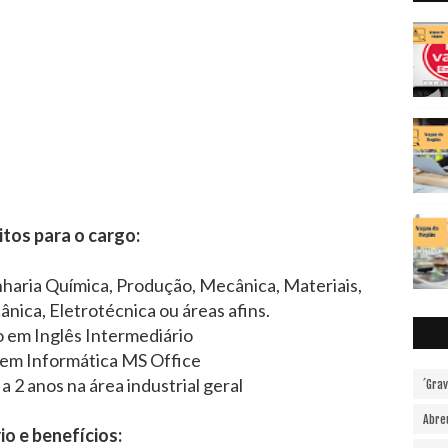
tos para o cargo:
aria Química, Produção, Mecânica, Materiais,
nica, Eletrotécnica ou áreas afins.
em Inglês Intermediário
em Informática MS Office
a 2 anos na área industrial geral
´Gra
Abre
io e benefícios: