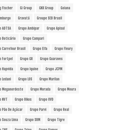
g Fischer
Gi Group
GNX Group
Goiana
mburgo
Gravatá
Groupe SEB Brasil
o ADTSA
Grupo Ambipar
Grupo Apisul
o Boticário
Grupo Campari
o Carrefour Brasil
Grupo Elfa
Grupo Fleury
o Fortpel
Grupo GR
Grupo Guaraves
o Hapvida
Grupo Iquine
Grupo JCPM
o Ledani
Grupo LOS
Grupo Marilan
o Meganordeste
Grupo Morada
Grupo Moura
o NVT
Grupo Oikos
Grupo OVD
o Pão De Açúcar
Grupo Parvi
Grupo Real
o Souza Lima
Grupo SRM
Grupo Tigre
o TNS
Grupo Trino
Grupo Vamos