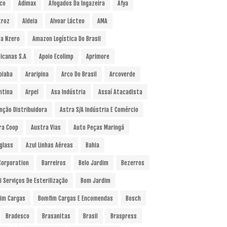
co
Adimax
Afogados Da Ingazeira
Afya
troz
Aldeia
Alvoar Lácteo
AMA
a Nzero
Amazon Logística Do Brasil
icanas S.A
Apoio Ecolimp
Aprimore
oiaba
Araripina
Arco Do Brasil
Arcoverde
ntina
Arpel
Asa Indústria
Assaí Atacadista
nção Distribuidora
Astra S/A Indústria E Comércio
ra Coop
Austra Vias
Auto Peças Maringá
glass
Azul Linhas Aéreas
Bahia
 Corporation
Barreiros
Belo Jardim
Bezerros
i Serviços De Esterilização
Bom Jardim
im Cargas
Bomfim Cargas E Encomendas
Bosch
Bradesco
Brasanitas
Brasil
Braspress