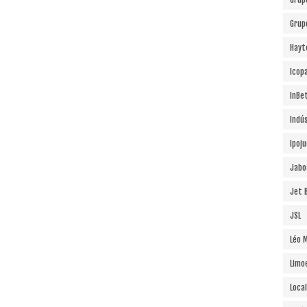
Grup
Hayt
Icopa
InBe
Indú
Ipoj
Jabo
Jet B
JSL
Léo 
Limo
Local