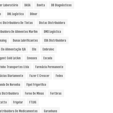
er Laboratório
DASA
Davita
DB Diagnósticos
o
DHL Logística
Dilnor
ec Distribuidora De Tintas
Distac Distribuidora
ribuidora De Alimentos Marfim
DMX Logística
nalog
Dunax Lubrificantes
EBA Distribuidora
a Elo Alimentação S/A
Elis
Embraloc
gent Cold LatAm
Envases
Escada
rinho Transportes Ltda
Farmácia Permanente
ácias Diariamente
Fazer E Crescer
Fedex
ando De Noronha
Fipel Frigorifico
s Distribuidora
Forno De Minas
Fortbras
catto
Frigelar
FTLOG
istribuidora De Medicamentos
Garanhuns