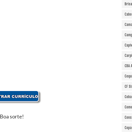
Bris
Cabo
Cama
Cam
Capi
Carp
CBA 
Cequ
CF S
Coba
Come
Boa sorte!
Cons
Copa