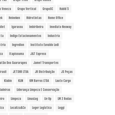
o Veneza
Grupo Vertical
GrupoSC
Habib´s
ek
Heineken
Hidrotintas
Home Office
llet
Igarassu
Imbiribeira
Imediato Nexway
tta
Indigo Estacionamentos
Industria
stria
Ingredion
Instituto Euvaldo Lodi
uca
Itapissuma
J&T Express
atão Dos Guararapes
Jamef Transportes
rasil
JETSHR LTDA
JR Distribuição
JS Peças
Klabin
KLIN
KM Barros LTDA
Lauto Cargo
Madeiras
Liderança Limpeza E Conservação
eiro
Limpeza
LinusLog
Liv Up
LM 2 Rodas
iza
Localiza&Co
Loger Logística
Loggi