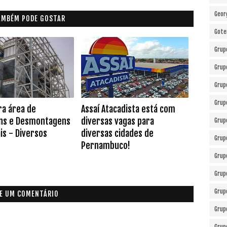
Geor
AMBÉM PODE GOSTAR
Gote
Grup
Grup
Grup
Grup
ra área de
Assaí Atacadista está com
ns e Desmontagens
diversas vagas para
Grup
is - Diversos
diversas cidades de
Grup
Pernambuco!
Grup
Grup
Grup
E UM COMENTÁRIO
Grup
Grup