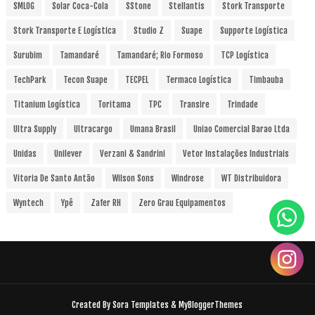
SMLOG
Solar Coca-Cola
SStone
Stellantis
Stork Transporte
Stork Transporte E Logística
Studio Z
Suape
Supporte Logística
Surubim
Tamandaré
Tamandaré; Rio Formoso
TCP Logística
TechPark
Tecon Suape
TECPEL
Termaco Logística
Timbauba
Titanium Logística
Toritama
TPC
Transire
Trindade
Ultra Supply
Ultracargo
Umana Brasil
Uniao Comercial Barao Ltda
Unidas
Unilever
Verzani & Sandrini
Vetor Instalações Industriais
Vitoria De Santo Antão
Wilson Sons
Windrose
WT Distribuidora
Wyntech
Ypê
Zafer RH
Zero Grau Equipamentos
Created By
Sora Templates
&
MyBloggerThemes