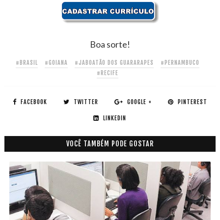
Boa sorte!
#BRASIL
#GOIANA
#JABOATÃO DOS GUARARAPES
#PERNAMBUCO
#RECIFE
FACEBOOK
TWITTER
GOOGLE +
PINTEREST
LINKEDIN
VOCÊ TAMBÉM PODE GOSTAR