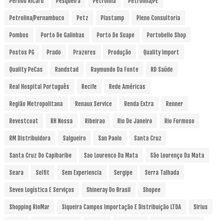
Pernod Ricard
Pesqueira
Petrolina
Petrolina/PE
Petrolina/Pernambuco
Petz
Plastamp
Pleno Consultoria
Pombos
Porto De Galinhas
Porto De Suape
Portobello Shop
Postos PG
Prado
Prazeres
Produção
Quality Import
Quality PeCas
Randstad
Raymundo Da Fonte
RD Saúde
Real Hospital Português
Recife
Rede Américas
Região Metropolitana
Renaux Service
Renda Extra
Renner
Revestcoat
RH Nossa
Ribeirao
Rio De Janeiro
Rio Formoso
RM Distribuidora
Salgueiro
San Paolo
Santa Cruz
Santa Cruz Do Capibaribe
Sao Lourenco Da Mata
São Lourenço Da Mata
Seara
Selfit
Sem Experiencia
Sergipe
Serra Talhada
Seven Logística E Serviços
Shineray Do Brasil
Shopee
Shopping RioMar
Siqueira Campos Importação E Distribuição LTDA
Sirius