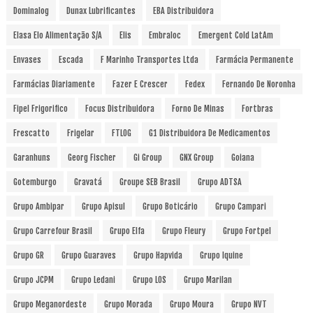
Dominalog
Dunax Lubrificantes
EBA Distribuidora
Elasa Elo Alimentação S/A
Elis
Embraloc
Emergent Cold LatAm
Envases
Escada
F Marinho Transportes Ltda
Farmácia Permanente
Farmácias Diariamente
Fazer E Crescer
Fedex
Fernando De Noronha
Fipel Frigorifico
Focus Distribuidora
Forno De Minas
Fortbras
Frescatto
Frigelar
FTLOG
G1 Distribuidora De Medicamentos
Garanhuns
Georg Fischer
Gi Group
GNX Group
Goiana
Gotemburgo
Gravatá
Groupe SEB Brasil
Grupo ADTSA
Grupo Ambipar
Grupo Apisul
Grupo Boticário
Grupo Campari
Grupo Carrefour Brasil
Grupo Elfa
Grupo Fleury
Grupo Fortpel
Grupo GR
Grupo Guaraves
Grupo Hapvida
Grupo Iquine
Grupo JCPM
Grupo Ledani
Grupo LOS
Grupo Marilan
Grupo Meganordeste
Grupo Morada
Grupo Moura
Grupo NVT