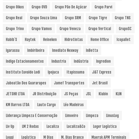
Grupo Oikos
Grupo OVD
Grupo Pão De Açúcar
Grupo Parvi
Grupo Real
Grupo Souza Lima
Grupo SRM
Grupo Tigre
Grupo TNS
Grupo Trino
Grupo Vamos
Grupo Veneza
Grupo Vertical
GrupoSC
Habib´s
Haytek
Heineken
Hidrotintas
Home Office
Icopallet
Igarassu
Imbiribeira
Imediato Nexway
InBetta
Indigo Estacionamentos
Industria
Indústria
Ingredion
Instituto Euvaldo Lodi
Ipojuca
Itapissuma
J&T Express
Jaboatão Dos Guararapes
Jamef Transportes
Jet Brasil
JETSHR LTDA
JR Distribuição
JS Peças
JSL
Klabin
KLIN
KM Barros LTDA
Lauto Cargo
Léo Madeiras
Liderança Limpeza E Conservação
Limoeiro
Limpeza
LinusLog
Liv Up
LM 2 Rodas
Localiza
Localiza&Co
Loger Logística
Loggi
Logística
M Dias
M. Dias Branco
Maersk APM Terminals