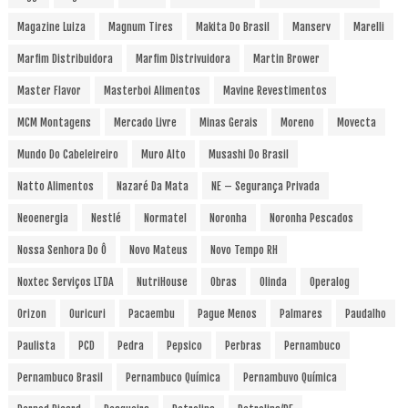
Magazine Luiza
Magnum Tires
Makita Do Brasil
Manserv
Marelli
Marfim Distribuidora
Marfim Distrivuidora
Martin Brower
Master Flavor
Masterboi Alimentos
Mavine Revestimentos
MCM Montagens
Mercado Livre
Minas Gerais
Moreno
Movecta
Mundo Do Cabeleireiro
Muro Alto
Musashi Do Brasil
Natto Alimentos
Nazaré Da Mata
NE – Segurança Privada
Neoenergia
Nestlé
Normatel
Noronha
Noronha Pescados
Nossa Senhora Do Ô
Novo Mateus
Novo Tempo RH
Noxtec Serviços LTDA
NutriHouse
Obras
Olinda
Operalog
Orizon
Ouricuri
Pacaembu
Pague Menos
Palmares
Paudalho
Paulista
PCD
Pedra
Pepsico
Perbras
Pernambuco
Pernambuco Brasil
Pernambuco Química
Pernambuvo Química