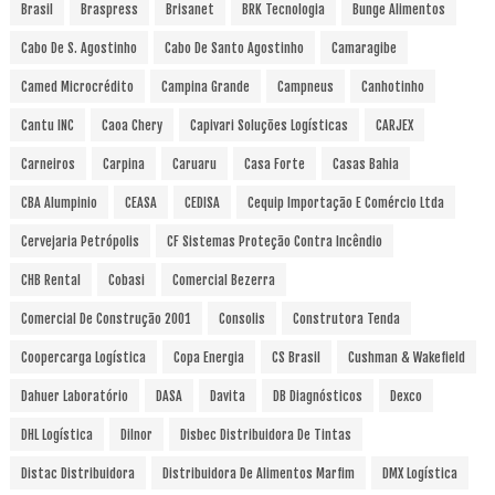
Brasil
Braspress
Brisanet
BRK Tecnologia
Bunge Alimentos
Cabo De S. Agostinho
Cabo De Santo Agostinho
Camaragibe
Camed Microcrédito
Campina Grande
Campneus
Canhotinho
Cantu INC
Caoa Chery
Capivari Soluções Logísticas
CARJEX
Carneiros
Carpina
Caruaru
Casa Forte
Casas Bahia
CBA Alumpinio
CEASA
CEDISA
Cequip Importação E Comércio Ltda
Cervejaria Petrópolis
CF Sistemas Proteção Contra Incêndio
CHB Rental
Cobasi
Comercial Bezerra
Comercial De Construção 2001
Consolis
Construtora Tenda
Coopercarga Logística
Copa Energia
CS Brasil
Cushman & Wakefield
Dahuer Laboratório
DASA
Davita
DB Diagnósticos
Dexco
DHL Logística
Dilnor
Disbec Distribuidora De Tintas
Distac Distribuidora
Distribuidora De Alimentos Marfim
DMX Logística