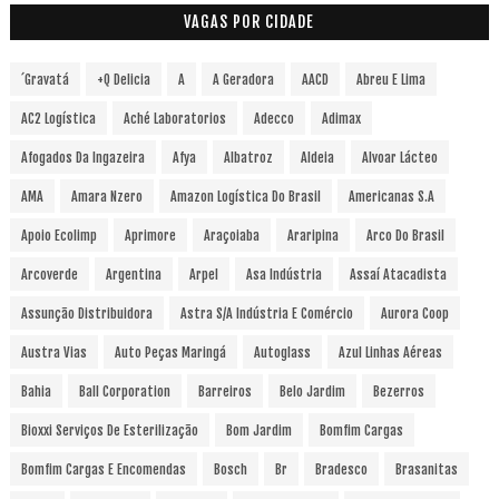
VAGAS POR CIDADE
´Gravatá
+Q Delicia
A
A Geradora
AACD
Abreu E Lima
AC2 Logística
Aché Laboratorios
Adecco
Adimax
Afogados Da Ingazeira
Afya
Albatroz
Aldeia
Alvoar Lácteo
AMA
Amara Nzero
Amazon Logística Do Brasil
Americanas S.A
Apoio Ecolimp
Aprimore
Araçoiaba
Araripina
Arco Do Brasil
Arcoverde
Argentina
Arpel
Asa Indústria
Assaí Atacadista
Assunção Distribuidora
Astra S/A Indústria E Comércio
Aurora Coop
Austra Vias
Auto Peças Maringá
Autoglass
Azul Linhas Aéreas
Bahia
Ball Corporation
Barreiros
Belo Jardim
Bezerros
Bioxxi Serviços De Esterilização
Bom Jardim
Bomfim Cargas
Bomfim Cargas E Encomendas
Bosch
Br
Bradesco
Brasanitas