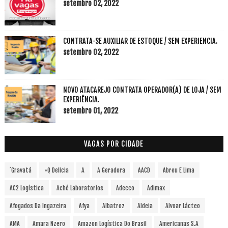
setembro 02, 2022
CONTRATA-SE AUXILIAR DE ESTOQUE / SEM EXPERIENCIA.
setembro 02, 2022
NOVO ATACAREJO CONTRATA OPERADOR(A) DE LOJA / SEM
EXPERIÊNCIA.
setembro 01, 2022
VAGAS POR CIDADE
´Gravatá
+Q Delicia
A
A Geradora
AACD
Abreu E Lima
AC2 Logística
Aché Laboratorios
Adecco
Adimax
Afogados Da Ingazeira
Afya
Albatroz
Aldeia
Alvoar Lácteo
AMA
Amara Nzero
Amazon Logística Do Brasil
Americanas S.A