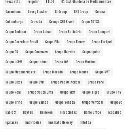
Frescatto
Frigelar
FTLOG
G1 Distribuidora De Medicamentos
Garanhuns
Georg Fischer
Gi Group
GNX Group
Goiana
Gotemburgo
Gravatá
Groupe SEB Brasil
Grupo ADTSA
Grupo Ambipar
Grupo Apisul
Grupo Boticário
Grupo Campari
Grupo Carrefour Brasil
Grupo Elfa
Grupo Fleury
Grupo Fortpel
Grupo GR
Grupo Guaraves
Grupo Hapvida
Grupo Iquine
Grupo JCPM
Grupo Ledani
Grupo LOS
Grupo Marilan
Grupo Meganordeste
Grupo Morada
Grupo Moura
Grupo NVT
Grupo Oikos
Grupo OVD
Grupo Pão De Açúcar
Grupo Parvi
Grupo Real
Grupo Souza Lima
Grupo SRM
Grupo Tigre
Grupo TNS
Grupo Trino
Grupo Vamos
Grupo Veneza
Grupo Vertical
GrupoSC
Habib´s
Haytek
Heineken
Hidrotintas
Home Office
Icopallet
Igarassu
Imbiribeira
Imediato Nexway
InBetta