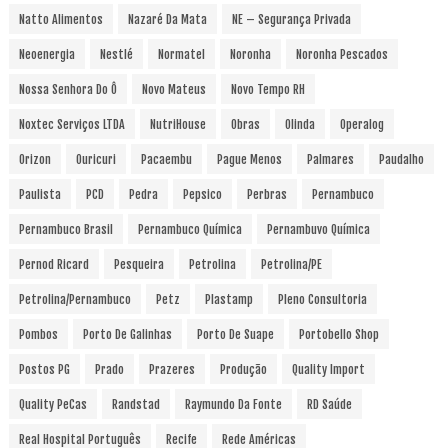
Natto Alimentos
Nazaré Da Mata
NE – Segurança Privada
Neoenergia
Nestlé
Normatel
Noronha
Noronha Pescados
Nossa Senhora Do Ô
Novo Mateus
Novo Tempo RH
Noxtec Serviços LTDA
NutriHouse
Obras
Olinda
Operalog
Orizon
Ouricuri
Pacaembu
Pague Menos
Palmares
Paudalho
Paulista
PCD
Pedra
Pepsico
Perbras
Pernambuco
Pernambuco Brasil
Pernambuco Química
Pernambuvo Química
Pernod Ricard
Pesqueira
Petrolina
Petrolina/PE
Petrolina/Pernambuco
Petz
Plastamp
Pleno Consultoria
Pombos
Porto De Galinhas
Porto De Suape
Portobello Shop
Postos PG
Prado
Prazeres
Produção
Quality Import
Quality PeCas
Randstad
Raymundo Da Fonte
RD Saúde
Real Hospital Português
Recife
Rede Américas