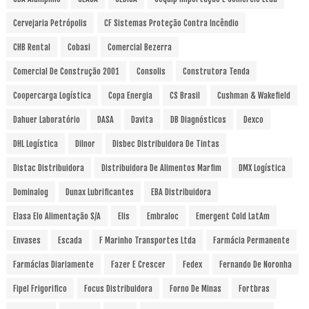
Cervejaria Petrópolis
CF Sistemas Proteção Contra Incêndio
CHB Rental
Cobasi
Comercial Bezerra
Comercial De Construção 2001
Consolis
Construtora Tenda
Coopercarga Logística
Copa Energia
CS Brasil
Cushman & Wakefield
Dahuer Laboratório
DASA
Davita
DB Diagnósticos
Dexco
DHL Logística
Dilnor
Disbec Distribuidora De Tintas
Distac Distribuidora
Distribuidora De Alimentos Marfim
DMX Logística
Dominalog
Dunax Lubrificantes
EBA Distribuidora
Elasa Elo Alimentação S/A
Elis
Embraloc
Emergent Cold LatAm
Envases
Escada
F Marinho Transportes Ltda
Farmácia Permanente
Farmácias Diariamente
Fazer E Crescer
Fedex
Fernando De Noronha
Fipel Frigorifico
Focus Distribuidora
Forno De Minas
Fortbras