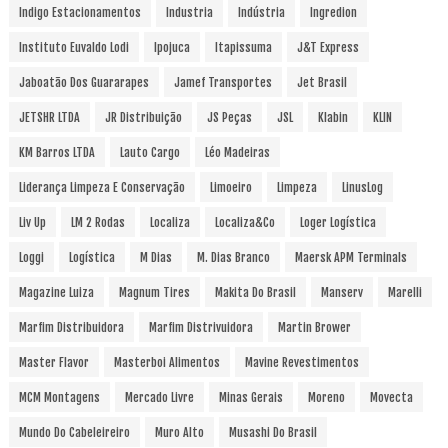
Indigo Estacionamentos
Industria
Indústria
Ingredion
Instituto Euvaldo Lodi
Ipojuca
Itapissuma
J&T Express
Jaboatão Dos Guararapes
Jamef Transportes
Jet Brasil
JETSHR LTDA
JR Distribuição
JS Peças
JSL
Klabin
KLIN
KM Barros LTDA
Lauto Cargo
Léo Madeiras
Liderança Limpeza E Conservação
Limoeiro
Limpeza
LinusLog
Liv Up
LM 2 Rodas
Localiza
Localiza&Co
Loger Logística
Loggi
Logística
M Dias
M. Dias Branco
Maersk APM Terminals
Magazine Luiza
Magnum Tires
Makita Do Brasil
Manserv
Marelli
Marfim Distribuidora
Marfim Distrivuidora
Martin Brower
Master Flavor
Masterboi Alimentos
Mavine Revestimentos
MCM Montagens
Mercado Livre
Minas Gerais
Moreno
Movecta
Mundo Do Cabeleireiro
Muro Alto
Musashi Do Brasil