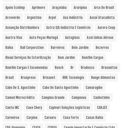
Apoio Ecolimp
Aprimore
Araçoiaba
Araripina
Arco Do Brasil
Arcoverde
Argentina
Arpel
Asa Indústria
Assaí Atacadista
Assunção Distribuidora
Astra S/A Indústria E Comércio
Aurora Coop
Austra Vias
Auto Peças Maringá
Autoglass
Azul Linhas Aéreas
Bahia
Ball Corporation
Barreiros
Belo Jardim
Bezerros
Bioxxi Serviços De Esterilização
Bom Jardim
Bomfim Cargas
Bomfim Cargas E Encomendas
Bosch
Br
Bradesco
Brasanitas
Brasil
Braspress
Brisanet
BRK Tecnologia
Bunge Alimentos
Cabo De S. Agostinho
Cabo De Santo Agostinho
Camaragibe
Camed Microcrédito
Campina Grande
Campneus
Canhotinho
Cantu INC
Caoa Chery
Capivari Soluções Logísticas
CARJEX
Carneiros
Carpina
Caruaru
Casa Forte
Casas Bahia
CBA Alumpinio
CEASA
CEDISA
Cequip Importação E Comércio Ltda