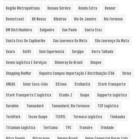
Região Metropolitana
Renaux Service
Renda Extra
Renner
Revestcoat
RH Nossa
Ribeirao
Rio De Janeiro
Rio Formoso
RM Distribuidora
Salgueiro
San Paolo
Santa Cruz
Santa Cruz Do Capibaribe
Sao Lourenco Da Mata
São Lourenço Da Mata
Seara
Selfit
Sem Experiencia
Sergipe
Serra Talhada
Seven Logística E Serviços
Shineray Do Brasil
Shopee
Shopping RioMar
Siqueira Campos Importação E Distribuição LTDA
Sirius
SMLOG
Solar Coca-Cola
SStone
Stellantis
Stork Transporte
Stork Transporte E Logística
Studio Z
Suape
Supporte Logística
Surubim
Tamandaré
Tamandaré; Rio Formoso
TCP Logística
TechPark
Tecon Suape
TECPEL
Termaco Logística
Timbauba
Titanium Logística
Toritama
TPC
Transire
Trindade
Ultra Supply
Ultracargo
Umana Brasil
Uniao Comercial Barao Ltda