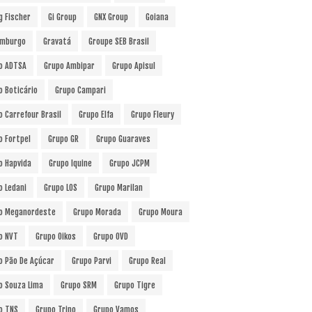
g Fischer
Gi Group
GNX Group
Goiana
mburgo
Gravatá
Groupe SEB Brasil
o ADTSA
Grupo Ambipar
Grupo Apisul
o Boticário
Grupo Campari
o Carrefour Brasil
Grupo Elfa
Grupo Fleury
o Fortpel
Grupo GR
Grupo Guaraves
o Hapvida
Grupo Iquine
Grupo JCPM
o Ledani
Grupo LOS
Grupo Marilan
o Meganordeste
Grupo Morada
Grupo Moura
o NVT
Grupo Oikos
Grupo OVD
o Pão De Açúcar
Grupo Parvi
Grupo Real
o Souza Lima
Grupo SRM
Grupo Tigre
o TNS
Grupo Trino
Grupo Vamos