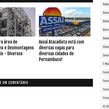
Dahu
Dexc
Disb
Dist
Domi
ra área de
Assaí Atacadista está com
ns e Desmontagens
diversas vagas para
Elas
is - Diversos
diversas cidades de
Emer
Pernambuco!
F Ma
Farm
Fern
E UM COMENTÁRIO
Focu
Fres
G1 D