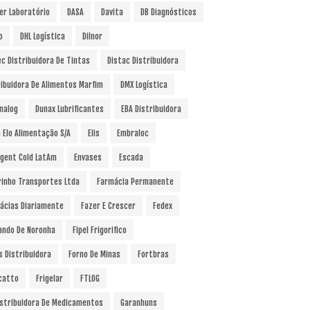
er Laboratório
DASA
Davita
DB Diagnósticos
o
DHL Logística
Dilnor
ec Distribuidora De Tintas
Distac Distribuidora
ribuidora De Alimentos Marfim
DMX Logística
nalog
Dunax Lubrificantes
EBA Distribuidora
a Elo Alimentação S/A
Elis
Embraloc
gent Cold LatAm
Envases
Escada
rinho Transportes Ltda
Farmácia Permanente
ácias Diariamente
Fazer E Crescer
Fedex
ando De Noronha
Fipel Frigorifico
s Distribuidora
Forno De Minas
Fortbras
catto
Frigelar
FTLOG
istribuidora De Medicamentos
Garanhuns