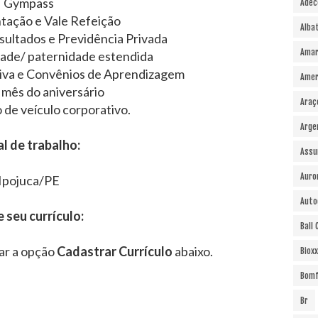
Gympass
Adec
tação e Vale Refeição
Alba
sultados e Previdência Privada
Amar
ade/ paternidade estendida
iva e Convênios de Aprendizagem
Amer
 mês do aniversário
Araç
de veículo corporativo.
Arge
l de trabalho:
Assu
Auro
Ipojuca/PE
Auto
e seu currículo:
Ball
ar a opção
Cadastrar Currículo
abaixo.
Bioxx
Bomf
Br