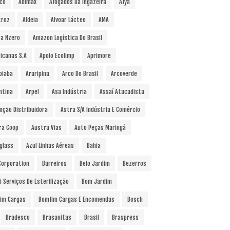
co
Adimax
Afogados Da Ingazeira
Afya
troz
Aldeia
Alvoar Lácteo
AMA
a Nzero
Amazon Logística Do Brasil
icanas S.A
Apoio Ecolimp
Aprimore
oiaba
Araripina
Arco Do Brasil
Arcoverde
ntina
Arpel
Asa Indústria
Assaí Atacadista
nção Distribuidora
Astra S/A Indústria E Comércio
ra Coop
Austra Vias
Auto Peças Maringá
glass
Azul Linhas Aéreas
Bahia
 Corporation
Barreiros
Belo Jardim
Bezerros
i Serviços De Esterilização
Bom Jardim
im Cargas
Bomfim Cargas E Encomendas
Bosch
Bradesco
Brasanitas
Brasil
Braspress