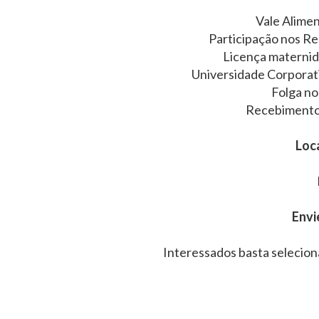
Vale Alimen
Participação nos Re
Licença maternid
Universidade Corporat
Folga no
Recebimento 
Loca
Envi
Interessados basta selecion