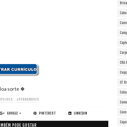
Bris
Cabo
Cama
Cam
Capi
Carp
CBA 
Cequ
CF S
oa sorte 🍀
Coba
IPOJUCA
#PERNAMBUCO
Come
Cons
GOOGLE +
PINTEREST
LINKEDIN
Copa
AMBÉM PODE GOSTAR