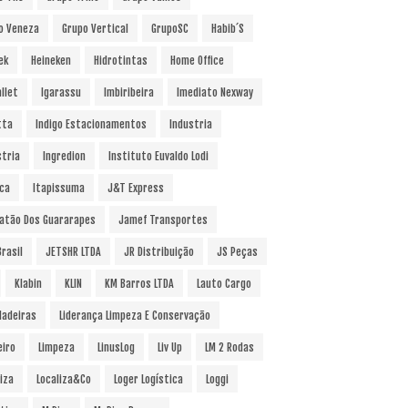
o Veneza
Grupo Vertical
GrupoSC
Habib´s
ek
Heineken
Hidrotintas
Home Office
llet
Igarassu
Imbiribeira
Imediato Nexway
tta
Indigo Estacionamentos
Industria
stria
Ingredion
Instituto Euvaldo Lodi
uca
Itapissuma
J&T Express
atão Dos Guararapes
Jamef Transportes
rasil
JETSHR LTDA
JR Distribuição
JS Peças
Klabin
KLIN
KM Barros LTDA
Lauto Cargo
Madeiras
Liderança Limpeza E Conservação
eiro
Limpeza
LinusLog
Liv Up
LM 2 Rodas
iza
Localiza&Co
Loger Logística
Loggi