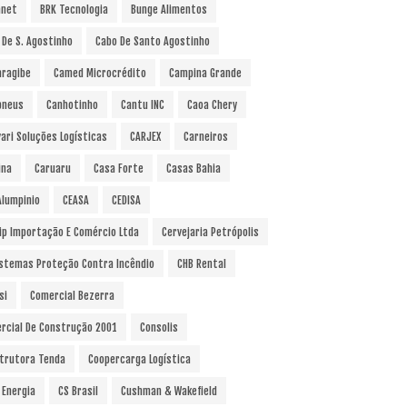
anet
BRK Tecnologia
Bunge Alimentos
 De S. Agostinho
Cabo De Santo Agostinho
ragibe
Camed Microcrédito
Campina Grande
pneus
Canhotinho
Cantu INC
Caoa Chery
vari Soluções Logísticas
CARJEX
Carneiros
ina
Caruaru
Casa Forte
Casas Bahia
Alumpinio
CEASA
CEDISA
ip Importação E Comércio Ltda
Cervejaria Petrópolis
istemas Proteção Contra Incêndio
CHB Rental
si
Comercial Bezerra
rcial De Construção 2001
Consolis
trutora Tenda
Coopercarga Logística
 Energia
CS Brasil
Cushman & Wakefield