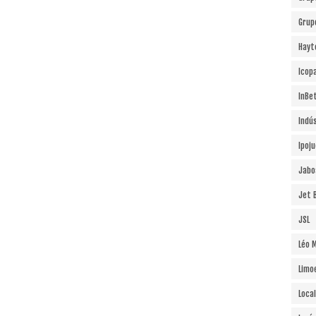
Grup
Hayt
Icopa
InBe
Indú
Ipoj
Jabo
Jet B
JSL
Léo 
Limo
Local