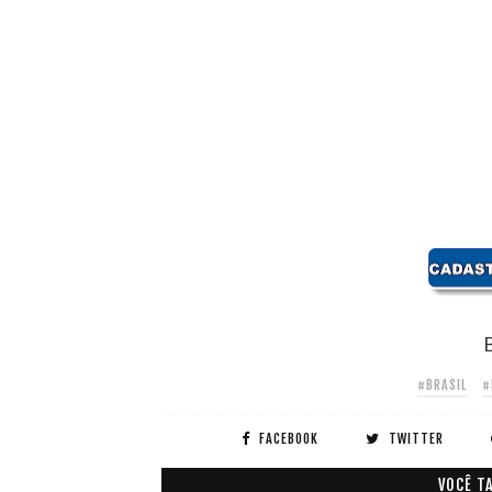
B
#BRASIL
#
FACEBOOK
TWITTER
VOCÊ T