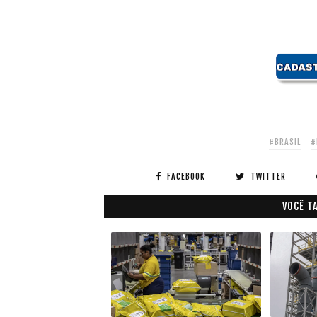
#BRASIL
#
FACEBOOK
TWITTER
VOCÊ T