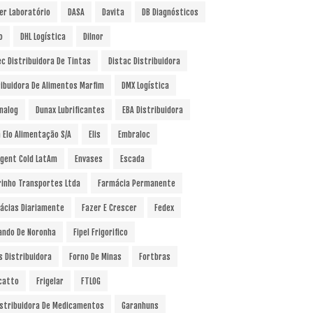
er Laboratório
DASA
Davita
DB Diagnósticos
o
DHL Logística
Dilnor
ec Distribuidora De Tintas
Distac Distribuidora
ribuidora De Alimentos Marfim
DMX Logística
nalog
Dunax Lubrificantes
EBA Distribuidora
a Elo Alimentação S/A
Elis
Embraloc
gent Cold LatAm
Envases
Escada
rinho Transportes Ltda
Farmácia Permanente
ácias Diariamente
Fazer E Crescer
Fedex
ando De Noronha
Fipel Frigorifico
s Distribuidora
Forno De Minas
Fortbras
catto
Frigelar
FTLOG
istribuidora De Medicamentos
Garanhuns