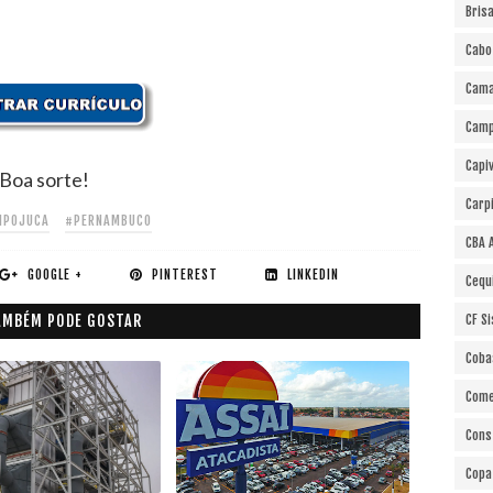
Bris
Cabo
Cama
Cam
Capi
Boa sorte!
Carp
IPOJUCA
#PERNAMBUCO
CBA 
GOOGLE +
PINTEREST
LINKEDIN
Cequ
AMBÉM PODE GOSTAR
CF S
Coba
Come
Cons
Copa