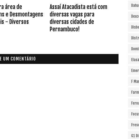
Dahu
ra área de
Assaí Atacadista está com
ns e Desmontagens
diversas vagas para
Dexc
is - Diversos
diversas cidades de
Disb
Pernambuco!
Dist
Domi
E UM COMENTÁRIO
Elas
Emer
F Ma
Farm
Fern
Focu
Fres
G1 D