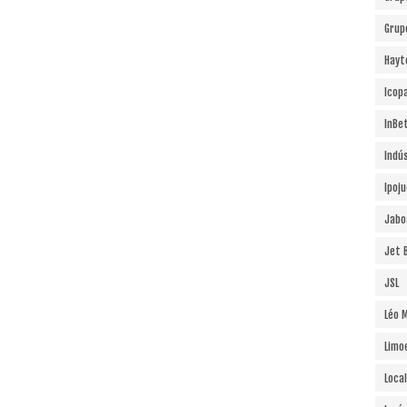
Grup
Hayt
Icopa
InBe
Indú
Ipoj
Jabo
Jet B
JSL
Léo 
Limo
Local