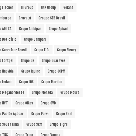
g Fischer
Gi Group
GNX Group
Goiana
mburgo
Gravatá
Groupe SEB Brasil
o ADTSA
Grupo Ambipar
Grupo Apisul
o Boticário
Grupo Campari
o Carrefour Brasil
Grupo Elfa
Grupo Fleury
o Fortpel
Grupo GR
Grupo Guaraves
o Hapvida
Grupo Iquine
Grupo JCPM
o Ledani
Grupo LOS
Grupo Marilan
o Meganordeste
Grupo Morada
Grupo Moura
o NVT
Grupo Oikos
Grupo OVD
o Pão De Açúcar
Grupo Parvi
Grupo Real
o Souza Lima
Grupo SRM
Grupo Tigre
o TNS
Grupo Trino
Grupo Vamos