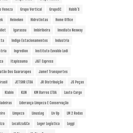
o Veneza
Grupo Vertical
GrupoSC
Habib´s
ek
Heineken
Hidrotintas
Home Office
llet
Igarassu
Imbiribeira
Imediato Nexway
tta
Indigo Estacionamentos
Industria
stria
Ingredion
Instituto Euvaldo Lodi
uca
Itapissuma
J&T Express
atão Dos Guararapes
Jamef Transportes
rasil
JETSHR LTDA
JR Distribuição
JS Peças
Klabin
KLIN
KM Barros LTDA
Lauto Cargo
Madeiras
Liderança Limpeza E Conservação
eiro
Limpeza
LinusLog
Liv Up
LM 2 Rodas
iza
Localiza&Co
Loger Logística
Loggi