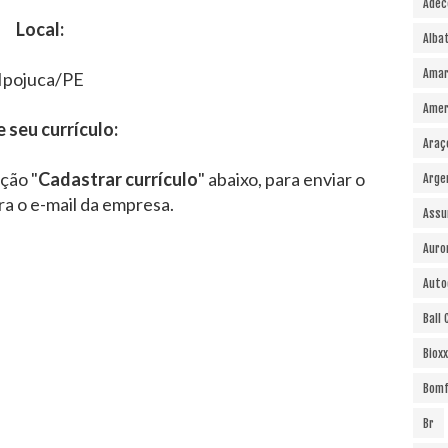
Adec
Local:
Alba
Amar
Ipojuca/PE
Amer
e seu currículo:
Araç
ção "
Cadastrar currículo
" abaixo, para enviar o
Arge
ra o e-mail da empresa.
Assu
Auro
Auto
Ball
Bioxx
Bomf
Br