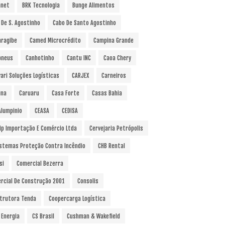
anet
BRK Tecnologia
Bunge Alimentos
 De S. Agostinho
Cabo De Santo Agostinho
ragibe
Camed Microcrédito
Campina Grande
pneus
Canhotinho
Cantu INC
Caoa Chery
vari Soluções Logísticas
CARJEX
Carneiros
ina
Caruaru
Casa Forte
Casas Bahia
Alumpinio
CEASA
CEDISA
ip Importação E Comércio Ltda
Cervejaria Petrópolis
istemas Proteção Contra Incêndio
CHB Rental
si
Comercial Bezerra
rcial De Construção 2001
Consolis
trutora Tenda
Coopercarga Logística
 Energia
CS Brasil
Cushman & Wakefield