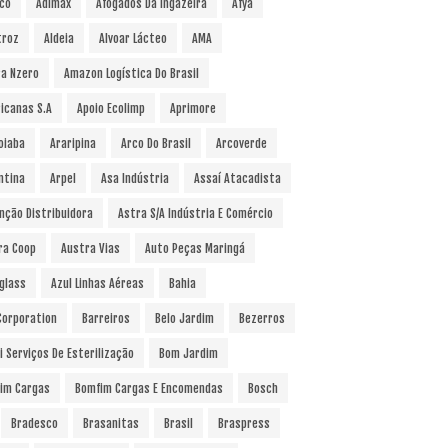
co
Adimax
Afogados Da Ingazeira
Afya
troz
Aldeia
Alvoar Lácteo
AMA
a Nzero
Amazon Logística Do Brasil
icanas S.A
Apoio Ecolimp
Aprimore
oiaba
Araripina
Arco Do Brasil
Arcoverde
ntina
Arpel
Asa Indústria
Assaí Atacadista
nção Distribuidora
Astra S/A Indústria E Comércio
ra Coop
Austra Vias
Auto Peças Maringá
glass
Azul Linhas Aéreas
Bahia
 Corporation
Barreiros
Belo Jardim
Bezerros
i Serviços De Esterilização
Bom Jardim
im Cargas
Bomfim Cargas E Encomendas
Bosch
Bradesco
Brasanitas
Brasil
Braspress