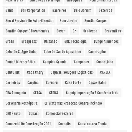
Austra Vias
Auto Peças Maringá
Autoglass
Azul Linhas Aéreas
Bahia
Ball Corporation
Barreiros
Belo Jardim
Bezerros
Bioxxi Serviços De Esterilização
Bom Jardim
Bomfim Cargas
Bomfim Cargas E Encomendas
Bosch
Br
Bradesco
Brasanitas
Brasil
Braspress
Brisanet
BRK Tecnologia
Bunge Alimentos
Cabo De S. Agostinho
Cabo De Santo Agostinho
Camaragibe
Camed Microcrédito
Campina Grande
Campneus
Canhotinho
Cantu INC
Caoa Chery
Capivari Soluções Logísticas
CARJEX
Carneiros
Carpina
Caruaru
Casa Forte
Casas Bahia
CBA Alumpinio
CEASA
CEDISA
Cequip Importação E Comércio Ltda
Cervejaria Petrópolis
CF Sistemas Proteção Contra Incêndio
CHB Rental
Cobasi
Comercial Bezerra
Comercial De Construção 2001
Consolis
Construtora Tenda