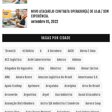
NOVO ATACAREJO CONTRATA OPERADOR(A) DE LOJA / SEM
EXPERIÊNCIA.
setembro 01, 2022
VAGAS POR CIDADE
´Gravatá
+Q Delicia
A
A Geradora
AACD
Abreu E Lima
AC2 Logística
Aché Laboratorios
Adecco
Adimax
Afogados Da Ingazeira
Afya
Albatroz
Aldeia
Alvoar Lácteo
AMA
Amara Nzero
Amazon Logística Do Brasil
Americanas S.A
Apoio Ecolimp
Aprimore
Araçoiaba
Araripina
Arco Do Brasil
Arcoverde
Argentina
Arpel
Asa Indústria
Assaí Atacadista
Assunção Distribuidora
Astra S/A Indústria E Comércio
Aurora Coop