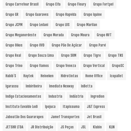
Grupo Carrefour Brasil
Grupo Elfa
Grupo Fleury
Grupo Fortpel
Grupo GR
Grupo Guaraves
Grupo Hapvida
Grupo Iquine
Grupo JCPM
Grupo Ledani
Grupo LOS
Grupo Marilan
Grupo Meganordeste
Grupo Morada
Grupo Moura
Grupo NVT
Grupo Oikos
Grupo OVD
Grupo Pão De Açúcar
Grupo Parvi
Grupo Real
Grupo Souza Lima
Grupo SRM
Grupo Tigre
Grupo TNS
Grupo Trino
Grupo Vamos
Grupo Veneza
Grupo Vertical
GrupoSC
Habib´s
Haytek
Heineken
Hidrotintas
Home Office
Icopallet
Igarassu
Imbiribeira
Imediato Nexway
InBetta
Indigo Estacionamentos
Industria
Indústria
Ingredion
Instituto Euvaldo Lodi
Ipojuca
Itapissuma
J&T Express
Jaboatão Dos Guararapes
Jamef Transportes
Jet Brasil
JETSHR LTDA
JR Distribuição
JS Peças
JSL
Klabin
KLIN