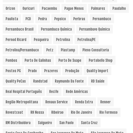
Orizon
Ouricuri
Pacaembu
Pague Menos
Palmares
Paudalho
Paulista
PCD
Pedra
Pepsico
Perbras
Pernambuco
Pernambuco Brasil
Pernambuco Química
Pernambuvo Química
Pernod Ricard
Pesqueira
Petrolina
Petrolina/PE
Petrolina/Pernambuco
Petz
Plastamp
Pleno Consultoria
Pombos
Porto De Galinhas
Porto De Suape
Portobello Shop
Postos PG
Prado
Prazeres
Produção
Quality Import
Quality PeCas
Randstad
Raymundo Da Fonte
RD Saúde
Real Hospital Português
Recife
Rede Américas
Região Metropolitana
Renaux Service
Renda Extra
Renner
Revestcoat
RH Nossa
Ribeirao
Rio De Janeiro
Rio Formoso
RM Distribuidora
Salgueiro
San Paolo
Santa Cruz