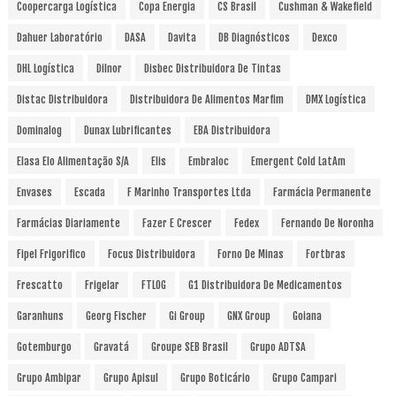
Coopercarga Logística
Copa Energia
CS Brasil
Cushman & Wakefield
Dahuer Laboratório
DASA
Davita
DB Diagnósticos
Dexco
DHL Logística
Dilnor
Disbec Distribuidora De Tintas
Distac Distribuidora
Distribuidora De Alimentos Marfim
DMX Logística
Dominalog
Dunax Lubrificantes
EBA Distribuidora
Elasa Elo Alimentação S/A
Elis
Embraloc
Emergent Cold LatAm
Envases
Escada
F Marinho Transportes Ltda
Farmácia Permanente
Farmácias Diariamente
Fazer E Crescer
Fedex
Fernando De Noronha
Fipel Frigorifico
Focus Distribuidora
Forno De Minas
Fortbras
Frescatto
Frigelar
FTLOG
G1 Distribuidora De Medicamentos
Garanhuns
Georg Fischer
Gi Group
GNX Group
Goiana
Gotemburgo
Gravatá
Groupe SEB Brasil
Grupo ADTSA
Grupo Ambipar
Grupo Apisul
Grupo Boticário
Grupo Campari