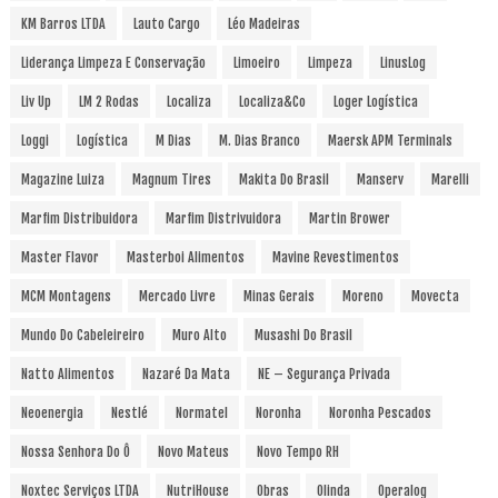
KM Barros LTDA
Lauto Cargo
Léo Madeiras
Liderança Limpeza E Conservação
Limoeiro
Limpeza
LinusLog
Liv Up
LM 2 Rodas
Localiza
Localiza&Co
Loger Logística
Loggi
Logística
M Dias
M. Dias Branco
Maersk APM Terminals
Magazine Luiza
Magnum Tires
Makita Do Brasil
Manserv
Marelli
Marfim Distribuidora
Marfim Distrivuidora
Martin Brower
Master Flavor
Masterboi Alimentos
Mavine Revestimentos
MCM Montagens
Mercado Livre
Minas Gerais
Moreno
Movecta
Mundo Do Cabeleireiro
Muro Alto
Musashi Do Brasil
Natto Alimentos
Nazaré Da Mata
NE – Segurança Privada
Neoenergia
Nestlé
Normatel
Noronha
Noronha Pescados
Nossa Senhora Do Ô
Novo Mateus
Novo Tempo RH
Noxtec Serviços LTDA
NutriHouse
Obras
Olinda
Operalog