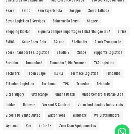
Santa Cruz Do Capibaribe
Sao Lourenco Da Mata
São Lourenço Da Mata
Seara
Selfit
Sem Experiencia
Sergipe
Serra Talhada
Seven Logística E Serviços
Shineray Do Brasil
Shopee
Shopping RioMar
Siqueira Campos Importação E Distribuição LTDA
Sirius
SMLOG
Solar Coca-Cola
SStone
Stellantis
Stork Transporte
Stork Transporte E Logística
Studio Z
Suape
Supporte Logística
Surubim
Tamandaré
Tamandaré; Rio Formoso
TCP Logística
TechPark
Tecon Suape
TECPEL
Termaco Logística
Timbauba
Titanium Logística
Toritama
TPC
Transire
Trindade
Ultra Supply
Ultracargo
Umana Brasil
Uniao Comercial Barao Ltda
Unidas
Unilever
Verzani & Sandrini
Vetor Instalações Industriais
Vitoria De Santo Antão
Wilson Sons
Windrose
WT Distribuidora
Wyntech
Ypê
Zafer RH
Zero Grau Equipamentos