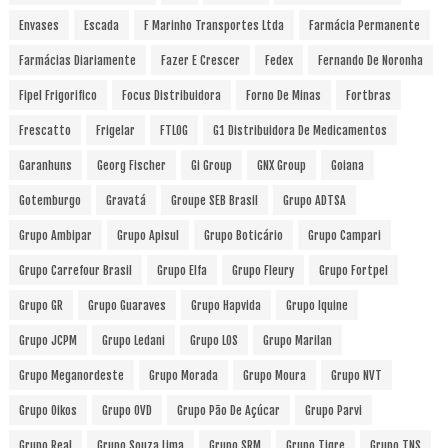
Envases
Escada
F Marinho Transportes Ltda
Farmácia Permanente
Farmácias Diariamente
Fazer E Crescer
Fedex
Fernando De Noronha
Fipel Frigorifico
Focus Distribuidora
Forno De Minas
Fortbras
Frescatto
Frigelar
FTLOG
G1 Distribuidora De Medicamentos
Garanhuns
Georg Fischer
Gi Group
GNX Group
Goiana
Gotemburgo
Gravatá
Groupe SEB Brasil
Grupo ADTSA
Grupo Ambipar
Grupo Apisul
Grupo Boticário
Grupo Campari
Grupo Carrefour Brasil
Grupo Elfa
Grupo Fleury
Grupo Fortpel
Grupo GR
Grupo Guaraves
Grupo Hapvida
Grupo Iquine
Grupo JCPM
Grupo Ledani
Grupo LOS
Grupo Marilan
Grupo Meganordeste
Grupo Morada
Grupo Moura
Grupo NVT
Grupo Oikos
Grupo OVD
Grupo Pão De Açúcar
Grupo Parvi
Grupo Real
Grupo Souza Lima
Grupo SRM
Grupo Tigre
Grupo TNS