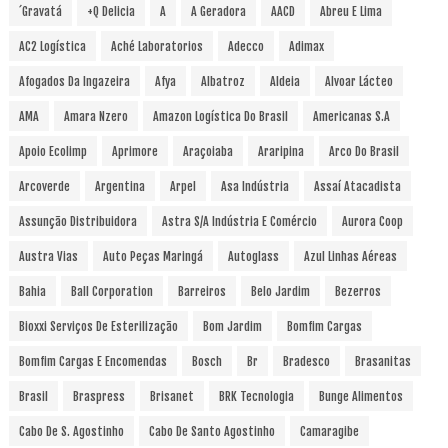
´Gravatá
+Q Delicia
A
A Geradora
AACD
Abreu E Lima
AC2 Logística
Aché Laboratorios
Adecco
Adimax
Afogados Da Ingazeira
Afya
Albatroz
Aldeia
Alvoar Lácteo
AMA
Amara Nzero
Amazon Logística Do Brasil
Americanas S.A
Apoio Ecolimp
Aprimore
Araçoiaba
Araripina
Arco Do Brasil
Arcoverde
Argentina
Arpel
Asa Indústria
Assaí Atacadista
Assunção Distribuidora
Astra S/A Indústria E Comércio
Aurora Coop
Austra Vias
Auto Peças Maringá
Autoglass
Azul Linhas Aéreas
Bahia
Ball Corporation
Barreiros
Belo Jardim
Bezerros
Bioxxi Serviços De Esterilização
Bom Jardim
Bomfim Cargas
Bomfim Cargas E Encomendas
Bosch
Br
Bradesco
Brasanitas
Brasil
Braspress
Brisanet
BRK Tecnologia
Bunge Alimentos
Cabo De S. Agostinho
Cabo De Santo Agostinho
Camaragibe