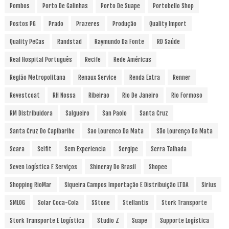
Pombos
Porto De Galinhas
Porto De Suape
Portobello Shop
Postos PG
Prado
Prazeres
Produção
Quality Import
Quality PeCas
Randstad
Raymundo Da Fonte
RD Saúde
Real Hospital Português
Recife
Rede Américas
Região Metropolitana
Renaux Service
Renda Extra
Renner
Revestcoat
RH Nossa
Ribeirao
Rio De Janeiro
Rio Formoso
RM Distribuidora
Salgueiro
San Paolo
Santa Cruz
Santa Cruz Do Capibaribe
Sao Lourenco Da Mata
São Lourenço Da Mata
Seara
Selfit
Sem Experiencia
Sergipe
Serra Talhada
Seven Logística E Serviços
Shineray Do Brasil
Shopee
Shopping RioMar
Siqueira Campos Importação E Distribuição LTDA
Sirius
SMLOG
Solar Coca-Cola
SStone
Stellantis
Stork Transporte
Stork Transporte E Logística
Studio Z
Suape
Supporte Logística