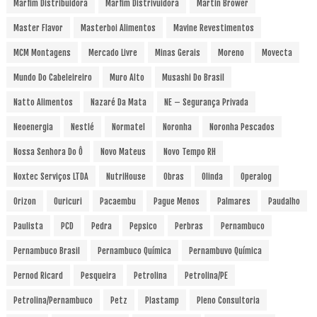
Marfim Distribuidora
Marfim Distrivuidora
Martin Brower
Master Flavor
Masterboi Alimentos
Mavine Revestimentos
MCM Montagens
Mercado Livre
Minas Gerais
Moreno
Movecta
Mundo Do Cabeleireiro
Muro Alto
Musashi Do Brasil
Natto Alimentos
Nazaré Da Mata
NE – Segurança Privada
Neoenergia
Nestlé
Normatel
Noronha
Noronha Pescados
Nossa Senhora Do Ô
Novo Mateus
Novo Tempo RH
Noxtec Serviços LTDA
NutriHouse
Obras
Olinda
Operalog
Orizon
Ouricuri
Pacaembu
Pague Menos
Palmares
Paudalho
Paulista
PCD
Pedra
Pepsico
Perbras
Pernambuco
Pernambuco Brasil
Pernambuco Química
Pernambuvo Química
Pernod Ricard
Pesqueira
Petrolina
Petrolina/PE
Petrolina/Pernambuco
Petz
Plastamp
Pleno Consultoria