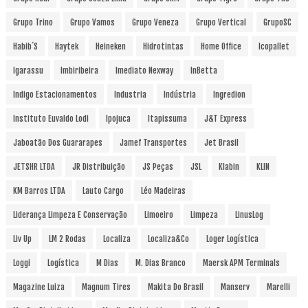
Grupo Trino
Grupo Vamos
Grupo Veneza
Grupo Vertical
GrupoSC
Habib´s
Haytek
Heineken
Hidrotintas
Home Office
Icopallet
Igarassu
Imbiribeira
Imediato Nexway
InBetta
Indigo Estacionamentos
Industria
Indústria
Ingredion
Instituto Euvaldo Lodi
Ipojuca
Itapissuma
J&T Express
Jaboatão Dos Guararapes
Jamef Transportes
Jet Brasil
JETSHR LTDA
JR Distribuição
JS Peças
JSL
Klabin
KLIN
KM Barros LTDA
Lauto Cargo
Léo Madeiras
Liderança Limpeza E Conservação
Limoeiro
Limpeza
LinusLog
Liv Up
LM 2 Rodas
Localiza
Localiza&Co
Loger Logística
Loggi
Logística
M Dias
M. Dias Branco
Maersk APM Terminals
Magazine Luiza
Magnum Tires
Makita Do Brasil
Manserv
Marelli