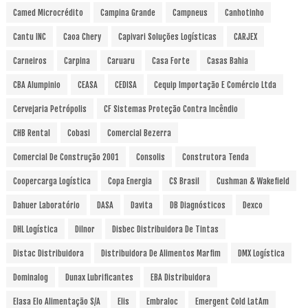
Camed Microcrédito
Campina Grande
Campneus
Canhotinho
Cantu INC
Caoa Chery
Capivari Soluções Logísticas
CARJEX
Carneiros
Carpina
Caruaru
Casa Forte
Casas Bahia
CBA Alumpinio
CEASA
CEDISA
Cequip Importação E Comércio Ltda
Cervejaria Petrópolis
CF Sistemas Proteção Contra Incêndio
CHB Rental
Cobasi
Comercial Bezerra
Comercial De Construção 2001
Consolis
Construtora Tenda
Coopercarga Logística
Copa Energia
CS Brasil
Cushman & Wakefield
Dahuer Laboratório
DASA
Davita
DB Diagnósticos
Dexco
DHL Logística
Dilnor
Disbec Distribuidora De Tintas
Distac Distribuidora
Distribuidora De Alimentos Marfim
DMX Logística
Dominalog
Dunax Lubrificantes
EBA Distribuidora
Elasa Elo Alimentação S/A
Elis
Embraloc
Emergent Cold LatAm