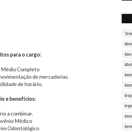
´Gra
Abre
tos para o cargo:
Adec
Alba
o Médio Completo
Amar
ovimentação de mercadorias.
ilidade de horário.
Amer
Araç
io e benefícios:
Arge
rio a combinar.
Assu
vênio Médico
Auro
nio Odontológico