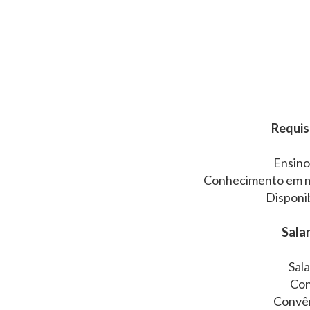
Requisi
Ensin
Conhecimento em m
Disponib
Salar
Sala
Con
Convê