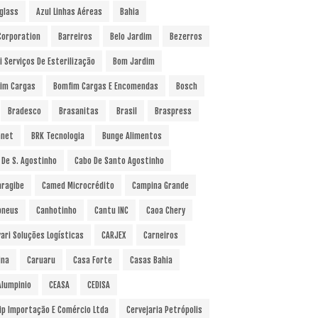
glass
Azul Linhas Aéreas
Bahia
 Corporation
Barreiros
Belo Jardim
Bezerros
i Serviços De Esterilização
Bom Jardim
im Cargas
Bomfim Cargas E Encomendas
Bosch
Bradesco
Brasanitas
Brasil
Braspress
anet
BRK Tecnologia
Bunge Alimentos
 De S. Agostinho
Cabo De Santo Agostinho
ragibe
Camed Microcrédito
Campina Grande
pneus
Canhotinho
Cantu INC
Caoa Chery
vari Soluções Logísticas
CARJEX
Carneiros
ina
Caruaru
Casa Forte
Casas Bahia
Alumpinio
CEASA
CEDISA
ip Importação E Comércio Ltda
Cervejaria Petrópolis