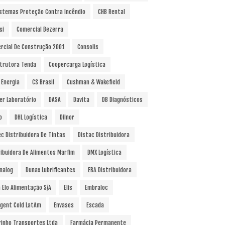
istemas Proteção Contra Incêndio
CHB Rental
si
Comercial Bezerra
rcial De Construção 2001
Consolis
trutora Tenda
Coopercarga Logística
 Energia
CS Brasil
Cushman & Wakefield
er Laboratório
DASA
Davita
DB Diagnósticos
o
DHL Logística
Dilnor
ec Distribuidora De Tintas
Distac Distribuidora
ribuidora De Alimentos Marfim
DMX Logística
nalog
Dunax Lubrificantes
EBA Distribuidora
a Elo Alimentação S/A
Elis
Embraloc
gent Cold LatAm
Envases
Escada
rinho Transportes Ltda
Farmácia Permanente