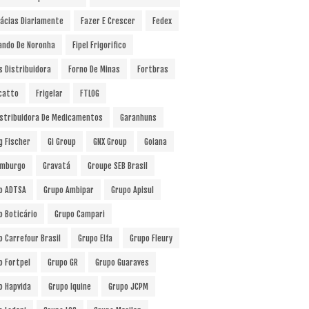
ácias Diariamente
Fazer E Crescer
Fedex
ando De Noronha
Fipel Frigorifico
s Distribuidora
Forno De Minas
Fortbras
catto
Frigelar
FTLOG
istribuidora De Medicamentos
Garanhuns
g Fischer
Gi Group
GNX Group
Goiana
mburgo
Gravatá
Groupe SEB Brasil
o ADTSA
Grupo Ambipar
Grupo Apisul
o Boticário
Grupo Campari
o Carrefour Brasil
Grupo Elfa
Grupo Fleury
o Fortpel
Grupo GR
Grupo Guaraves
o Hapvida
Grupo Iquine
Grupo JCPM