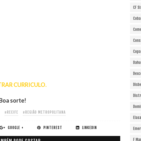
CF S
Coba
Come
Cons
Copa
Dahu
Dexc
RAR CURRICULO.
Disb
Dist
Boa sorte!
Domi
#RECIFE
#REGIÃO METROPOLITANA
Elas
GOOGLE +
PINTEREST
LINKEDIN
Emer
F Ma
AMBÉM PODE GOSTAR