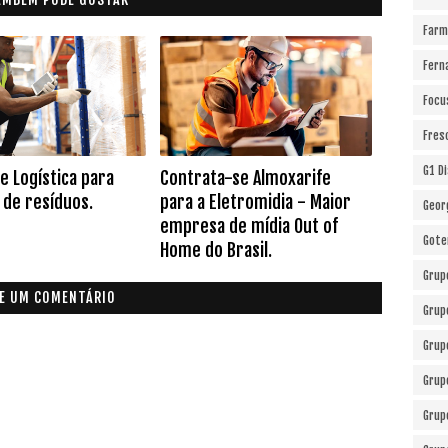
Farm
Fern
Focu
Fres
G1 D
de Logística para
Contrata-se Almoxarife
de resíduos.
para a Eletromidia - Maior
Geor
empresa de mídia Out of
Gote
Home do Brasil.
Grup
E UM COMENTÁRIO
Grup
Grup
Grup
Grup