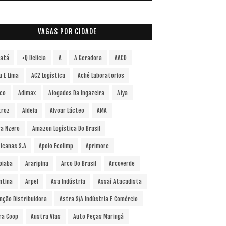
VAGAS POR CIDADE
vatá
+Q Delicia
A
A Geradora
AACD
u E Lima
AC2 Logística
Aché Laboratorios
co
Adimax
Afogados Da Ingazeira
Afya
troz
Aldeia
Alvoar Lácteo
AMA
a Nzero
Amazon Logística Do Brasil
icanas S.A
Apoio Ecolimp
Aprimore
oiaba
Araripina
Arco Do Brasil
Arcoverde
ntina
Arpel
Asa Indústria
Assaí Atacadista
nção Distribuidora
Astra S/A Indústria E Comércio
ra Coop
Austra Vias
Auto Peças Maringá