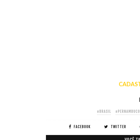
CADAST
#BRASIL
#PERNAMBUCO
FACEBOOK
TWITTER
VOCÊ T