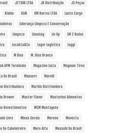
rasil
JETSHR LTDA
JR Distribuição
JS Peças
Klabin
KLIN
KM Barros LTDA
Lauto Cargo
Madeiras
Liderança Limpeza E Conservação
eiro
Limpeza
LinusLog
Liv Up
LM 2 Rodas
iza
Localiza&Co
Loger Logística
Loggi
stica
M Dias
M. Dias Branco
sk APM Terminals
Magazine Luiza
Magnum Tires
ta Do Brasil
Manserv
Marelli
im Distribuidora
Marfim Distrivuidora
in Brower
Master Flavor
Masterboi Alimentos
ne Revestimentos
MCM Montagens
ado Livre
Minas Gerais
Moreno
Movecta
o Do Cabeleireiro
Muro Alto
Musashi Do Brasil