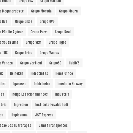
o Ledani
Grupo LOS
Grupo Marilan
o Meganordeste
Grupo Morada
Grupo Moura
o NVT
Grupo Oikos
Grupo OVD
o Pão De Açúcar
Grupo Parvi
Grupo Real
o Souza Lima
Grupo SRM
Grupo Tigre
o TNS
Grupo Trino
Grupo Vamos
o Veneza
Grupo Vertical
GrupoSC
Habib´s
ek
Heineken
Hidrotintas
Home Office
llet
Igarassu
Imbiribeira
Imediato Nexway
tta
Indigo Estacionamentos
Industria
stria
Ingredion
Instituto Euvaldo Lodi
uca
Itapissuma
J&T Express
atão Dos Guararapes
Jamef Transportes