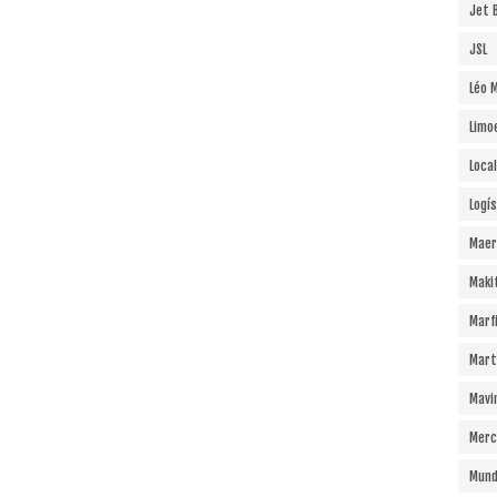
Jet B
JSL
Léo 
Limo
Local
Logí
Maer
Maki
Marf
Mart
Mavi
Merc
Mund