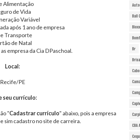
e Alimentação
Auto
guro de Vida
Ball
eração Variável
vada após 1 ano de empresa
Bioxx
le Transporte
Bomf
rtão de Natal
Br
as empresa da Cia DPaschoal.
Bris
Local:
Cabo
Recife/PE
Cama
Cam
e seu currículo:
Capi
ão "
Cadastrar currículo
" abaixo, pois a empresa
Carp
 e sim cadastro no site de carreira.
CBA 
Cequ