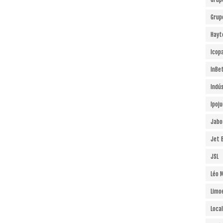
Grup
Hayt
Icopa
InBe
Indú
Ipoj
Jabo
Jet B
JSL
Léo 
Limo
Local