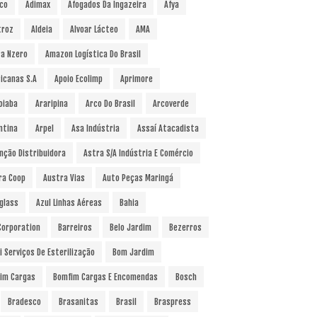
co
Adimax
Afogados Da Ingazeira
Afya
troz
Aldeia
Alvoar Lácteo
AMA
a Nzero
Amazon Logística Do Brasil
icanas S.A
Apoio Ecolimp
Aprimore
oiaba
Araripina
Arco Do Brasil
Arcoverde
ntina
Arpel
Asa Indústria
Assaí Atacadista
nção Distribuidora
Astra S/A Indústria E Comércio
ra Coop
Austra Vias
Auto Peças Maringá
glass
Azul Linhas Aéreas
Bahia
 Corporation
Barreiros
Belo Jardim
Bezerros
i Serviços De Esterilização
Bom Jardim
im Cargas
Bomfim Cargas E Encomendas
Bosch
Bradesco
Brasanitas
Brasil
Braspress