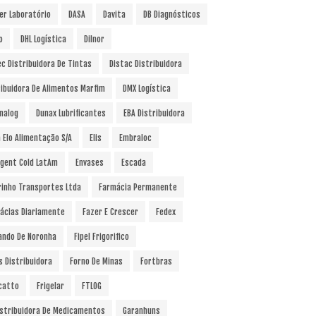
er Laboratório
DASA
Davita
DB Diagnósticos
o
DHL Logística
Dilnor
ec Distribuidora De Tintas
Distac Distribuidora
ribuidora De Alimentos Marfim
DMX Logística
nalog
Dunax Lubrificantes
EBA Distribuidora
a Elo Alimentação S/A
Elis
Embraloc
gent Cold LatAm
Envases
Escada
rinho Transportes Ltda
Farmácia Permanente
ácias Diariamente
Fazer E Crescer
Fedex
ando De Noronha
Fipel Frigorifico
s Distribuidora
Forno De Minas
Fortbras
catto
Frigelar
FTLOG
istribuidora De Medicamentos
Garanhuns