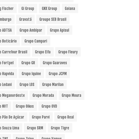
g Fischer
Gi Group
GNX Group
Goiana
mburgo
Gravatá
Groupe SEB Brasil
o ADTSA
Grupo Ambipar
Grupo Apisul
o Boticário
Grupo Campari
o Carrefour Brasil
Grupo Elfa
Grupo Fleury
o Fortpel
Grupo GR
Grupo Guaraves
o Hapvida
Grupo Iquine
Grupo JCPM
o Ledani
Grupo LOS
Grupo Marilan
o Meganordeste
Grupo Morada
Grupo Moura
o NVT
Grupo Oikos
Grupo OVD
o Pão De Açúcar
Grupo Parvi
Grupo Real
o Souza Lima
Grupo SRM
Grupo Tigre
o TNS
Grupo Trino
Grupo Vamos