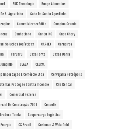
anet
BRK Tecnologia
Bunge Alimentos
 De S. Agostinho
Cabo De Santo Agostinho
ragibe
Camed Microcrédito
Campina Grande
pneus
Canhotinho
Cantu INC
Caoa Chery
vari Soluções Logísticas
CARJEX
Carneiros
ina
Caruaru
Casa Forte
Casas Bahia
Alumpinio
CEASA
CEDISA
ip Importação E Comércio Ltda
Cervejaria Petrópolis
istemas Proteção Contra Incêndio
CHB Rental
si
Comercial Bezerra
rcial De Construção 2001
Consolis
trutora Tenda
Coopercarga Logística
 Energia
CS Brasil
Cushman & Wakefield