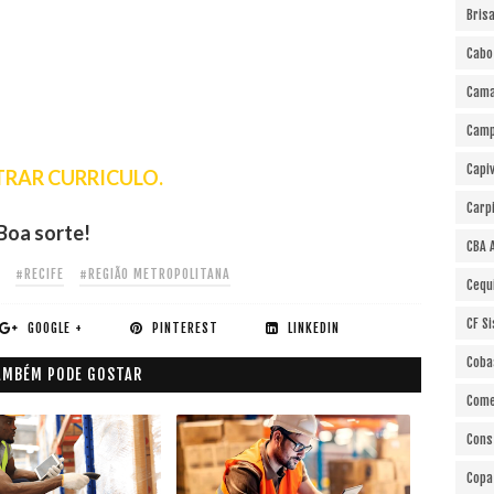
Bris
Cabo
Cama
Cam
Capi
RAR CURRICULO.
Carp
Boa sorte!
CBA 
#RECIFE
#REGIÃO METROPOLITANA
Cequ
CF S
GOOGLE +
PINTEREST
LINKEDIN
Coba
AMBÉM PODE GOSTAR
Come
Cons
Copa