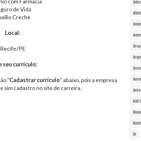
nio com Farmácia
Adec
guro de Vida
Alba
xílio Creche
Amar
Local:
Amer
Araç
Recife/PE
Arge
e seu currículo:
Assu
ão "
Cadastrar currículo
" abaixo, pois a empresa
Auro
 e sim cadastro no site de carreira.
Auto
Ball
Bioxx
Bomf
Br