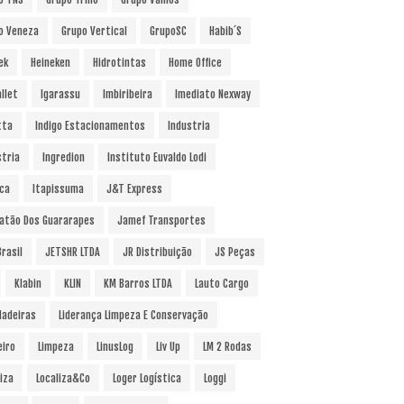
o Veneza
Grupo Vertical
GrupoSC
Habib´s
ek
Heineken
Hidrotintas
Home Office
llet
Igarassu
Imbiribeira
Imediato Nexway
tta
Indigo Estacionamentos
Industria
stria
Ingredion
Instituto Euvaldo Lodi
uca
Itapissuma
J&T Express
atão Dos Guararapes
Jamef Transportes
rasil
JETSHR LTDA
JR Distribuição
JS Peças
Klabin
KLIN
KM Barros LTDA
Lauto Cargo
Madeiras
Liderança Limpeza E Conservação
eiro
Limpeza
LinusLog
Liv Up
LM 2 Rodas
iza
Localiza&Co
Loger Logística
Loggi