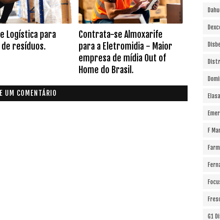
Dahu
Dexc
de Logística para
Contrata-se Almoxarife
de resíduos.
para a Eletromidia - Maior
Disb
empresa de mídia Out of
Dist
Home do Brasil.
Domi
E UM COMENTÁRIO
Elas
Emer
F Ma
Farm
Fern
Focu
Fres
G1 D