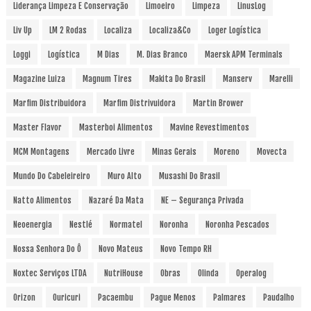
Liderança Limpeza E Conservação
Limoeiro
Limpeza
LinusLog
Liv Up
LM 2 Rodas
Localiza
Localiza&Co
Loger Logística
Loggi
Logística
M Dias
M. Dias Branco
Maersk APM Terminals
Magazine Luiza
Magnum Tires
Makita Do Brasil
Manserv
Marelli
Marfim Distribuidora
Marfim Distrivuidora
Martin Brower
Master Flavor
Masterboi Alimentos
Mavine Revestimentos
MCM Montagens
Mercado Livre
Minas Gerais
Moreno
Movecta
Mundo Do Cabeleireiro
Muro Alto
Musashi Do Brasil
Natto Alimentos
Nazaré Da Mata
NE – Segurança Privada
Neoenergia
Nestlé
Normatel
Noronha
Noronha Pescados
Nossa Senhora Do Ô
Novo Mateus
Novo Tempo RH
Noxtec Serviços LTDA
NutriHouse
Obras
Olinda
Operalog
Orizon
Ouricuri
Pacaembu
Pague Menos
Palmares
Paudalho