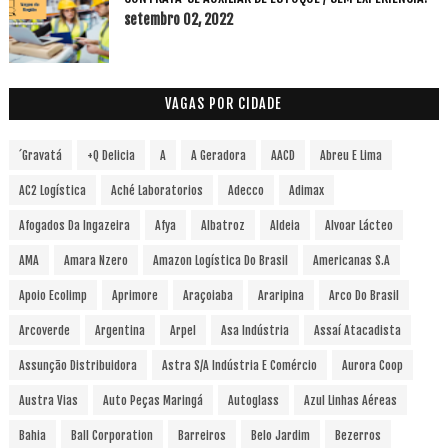
setembro 02, 2022
VAGAS POR CIDADE
´Gravatá
+Q Delicia
A
A Geradora
AACD
Abreu E Lima
AC2 Logística
Aché Laboratorios
Adecco
Adimax
Afogados Da Ingazeira
Afya
Albatroz
Aldeia
Alvoar Lácteo
AMA
Amara Nzero
Amazon Logística Do Brasil
Americanas S.A
Apoio Ecolimp
Aprimore
Araçoiaba
Araripina
Arco Do Brasil
Arcoverde
Argentina
Arpel
Asa Indústria
Assaí Atacadista
Assunção Distribuidora
Astra S/A Indústria E Comércio
Aurora Coop
Austra Vias
Auto Peças Maringá
Autoglass
Azul Linhas Aéreas
Bahia
Ball Corporation
Barreiros
Belo Jardim
Bezerros