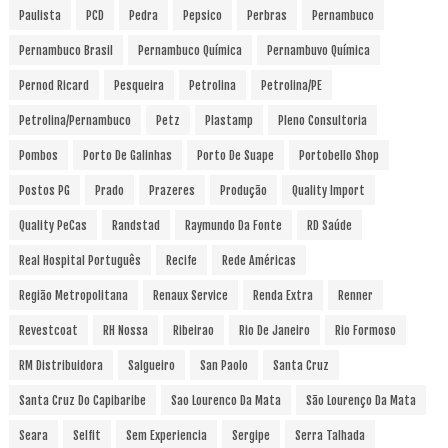
Paulista
PCD
Pedra
Pepsico
Perbras
Pernambuco
Pernambuco Brasil
Pernambuco Química
Pernambuvo Química
Pernod Ricard
Pesqueira
Petrolina
Petrolina/PE
Petrolina/Pernambuco
Petz
Plastamp
Pleno Consultoria
Pombos
Porto De Galinhas
Porto De Suape
Portobello Shop
Postos PG
Prado
Prazeres
Produção
Quality Import
Quality PeCas
Randstad
Raymundo Da Fonte
RD Saúde
Real Hospital Português
Recife
Rede Américas
Região Metropolitana
Renaux Service
Renda Extra
Renner
Revestcoat
RH Nossa
Ribeirao
Rio De Janeiro
Rio Formoso
RM Distribuidora
Salgueiro
San Paolo
Santa Cruz
Santa Cruz Do Capibaribe
Sao Lourenco Da Mata
São Lourenço Da Mata
Seara
Selfit
Sem Experiencia
Sergipe
Serra Talhada