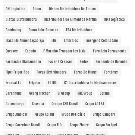
DHL Logística
Dilnor
Disbec Distribuidora De Tintas
Distac Distribuidora
Distribuidora De Alimentos Marfim
DMX Logística
Dominalog
Dunax Lubrificantes
EBA Distribuidora
Elasa Elo Alimentação S/A
Elis
Embraloc
Emergent Cold LatAm
Envases
Escada
F Marinho Transportes Ltda
Farmácia Permanente
Farmácias Diariamente
Fazer E Crescer
Fedex
Fernando De Noronha
Fipel Frigorifico
Focus Distribuidora
Forno De Minas
Fortbras
Frescatto
Frigelar
FTLOG
G1 Distribuidora De Medicamentos
Garanhuns
Georg Fischer
Gi Group
GNX Group
Goiana
Gotemburgo
Gravatá
Groupe SEB Brasil
Grupo ADTSA
Grupo Ambipar
Grupo Apisul
Grupo Boticário
Grupo Campari
Grupo Carrefour Brasil
Grupo Elfa
Grupo Fleury
Grupo Fortpel