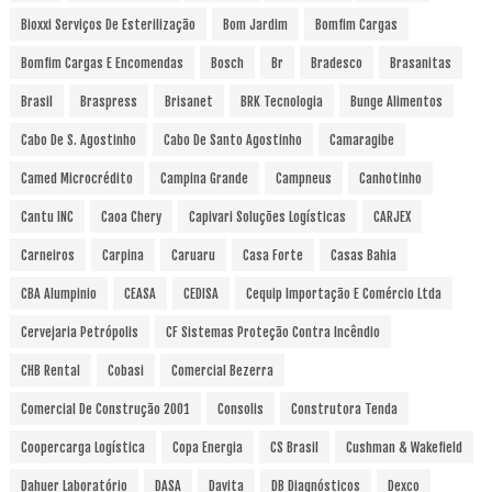
Bioxxi Serviços De Esterilização
Bom Jardim
Bomfim Cargas
Bomfim Cargas E Encomendas
Bosch
Br
Bradesco
Brasanitas
Brasil
Braspress
Brisanet
BRK Tecnologia
Bunge Alimentos
Cabo De S. Agostinho
Cabo De Santo Agostinho
Camaragibe
Camed Microcrédito
Campina Grande
Campneus
Canhotinho
Cantu INC
Caoa Chery
Capivari Soluções Logísticas
CARJEX
Carneiros
Carpina
Caruaru
Casa Forte
Casas Bahia
CBA Alumpinio
CEASA
CEDISA
Cequip Importação E Comércio Ltda
Cervejaria Petrópolis
CF Sistemas Proteção Contra Incêndio
CHB Rental
Cobasi
Comercial Bezerra
Comercial De Construção 2001
Consolis
Construtora Tenda
Coopercarga Logística
Copa Energia
CS Brasil
Cushman & Wakefield
Dahuer Laboratório
DASA
Davita
DB Diagnósticos
Dexco