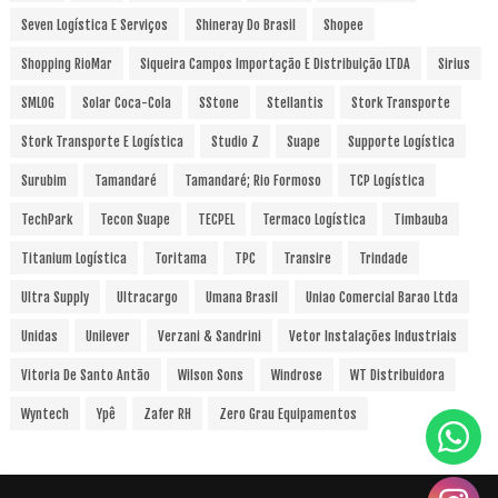
Seven Logística E Serviços
Shineray Do Brasil
Shopee
Shopping RioMar
Siqueira Campos Importação E Distribuição LTDA
Sirius
SMLOG
Solar Coca-Cola
SStone
Stellantis
Stork Transporte
Stork Transporte E Logística
Studio Z
Suape
Supporte Logística
Surubim
Tamandaré
Tamandaré; Rio Formoso
TCP Logística
TechPark
Tecon Suape
TECPEL
Termaco Logística
Timbauba
Titanium Logística
Toritama
TPC
Transire
Trindade
Ultra Supply
Ultracargo
Umana Brasil
Uniao Comercial Barao Ltda
Unidas
Unilever
Verzani & Sandrini
Vetor Instalações Industriais
Vitoria De Santo Antão
Wilson Sons
Windrose
WT Distribuidora
Wyntech
Ypê
Zafer RH
Zero Grau Equipamentos