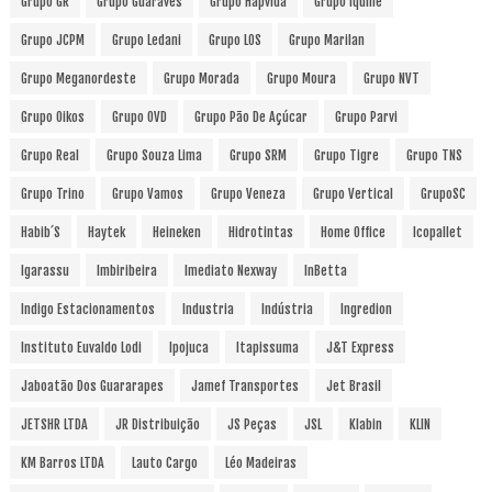
Grupo GR
Grupo Guaraves
Grupo Hapvida
Grupo Iquine
Grupo JCPM
Grupo Ledani
Grupo LOS
Grupo Marilan
Grupo Meganordeste
Grupo Morada
Grupo Moura
Grupo NVT
Grupo Oikos
Grupo OVD
Grupo Pão De Açúcar
Grupo Parvi
Grupo Real
Grupo Souza Lima
Grupo SRM
Grupo Tigre
Grupo TNS
Grupo Trino
Grupo Vamos
Grupo Veneza
Grupo Vertical
GrupoSC
Habib´s
Haytek
Heineken
Hidrotintas
Home Office
Icopallet
Igarassu
Imbiribeira
Imediato Nexway
InBetta
Indigo Estacionamentos
Industria
Indústria
Ingredion
Instituto Euvaldo Lodi
Ipojuca
Itapissuma
J&T Express
Jaboatão Dos Guararapes
Jamef Transportes
Jet Brasil
JETSHR LTDA
JR Distribuição
JS Peças
JSL
Klabin
KLIN
KM Barros LTDA
Lauto Cargo
Léo Madeiras