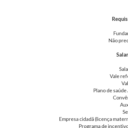
Requisi
Funda
Não prec
Salar
Sala
Vale re
Va
Plano de saúde
Convên
Aux
Se
Empresa cidadã (licença matern
Programa de incentiv