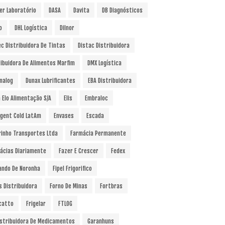
er Laboratório
DASA
Davita
DB Diagnósticos
o
DHL Logística
Dilnor
ec Distribuidora De Tintas
Distac Distribuidora
ribuidora De Alimentos Marfim
DMX Logística
nalog
Dunax Lubrificantes
EBA Distribuidora
a Elo Alimentação S/A
Elis
Embraloc
gent Cold LatAm
Envases
Escada
rinho Transportes Ltda
Farmácia Permanente
ácias Diariamente
Fazer E Crescer
Fedex
ando De Noronha
Fipel Frigorifico
s Distribuidora
Forno De Minas
Fortbras
catto
Frigelar
FTLOG
istribuidora De Medicamentos
Garanhuns