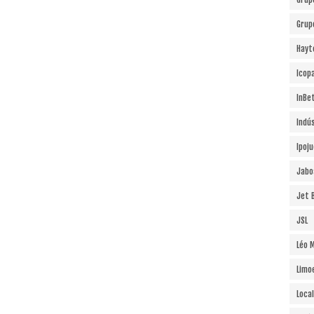
Grup
Hayt
Icopa
InBe
Indú
Ipoj
Jabo
Jet B
JSL
Léo 
Limo
Local