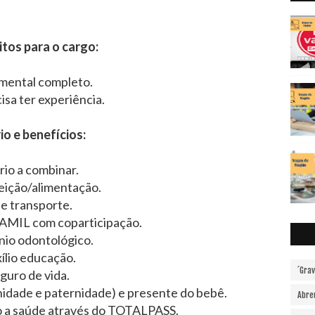
tos para o cargo:
mental completo.
isa ter experiência.
io e benefícios:
rio a combinar.
feição/alimentação.
le transporte.
 AMIL com coparticipação.
io odontológico.
ílio educação.
´Gra
guro de vida.
idade e paternidade) e presente do bebê.
Abre
o a saúde através do TOTALPASS.