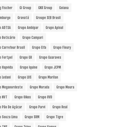
g Fischer
Gi Group
GNX Group
Goiana
mburgo
Gravatá
Groupe SEB Brasil
o ADTSA
Grupo Ambipar
Grupo Apisul
o Boticário
Grupo Campari
o Carrefour Brasil
Grupo Elfa
Grupo Fleury
o Fortpel
Grupo GR
Grupo Guaraves
o Hapvida
Grupo Iquine
Grupo JCPM
o Ledani
Grupo LOS
Grupo Marilan
o Meganordeste
Grupo Morada
Grupo Moura
o NVT
Grupo Oikos
Grupo OVD
o Pão De Açúcar
Grupo Parvi
Grupo Real
o Souza Lima
Grupo SRM
Grupo Tigre
o TNS
Grupo Trino
Grupo Vamos