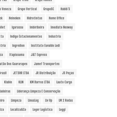
o Veneza
Grupo Vertical
GrupoSC
Habib´s
ek
Heineken
Hidrotintas
Home Office
llet
Igarassu
Imbiribeira
Imediato Nexway
tta
Indigo Estacionamentos
Industria
stria
Ingredion
Instituto Euvaldo Lodi
uca
Itapissuma
J&T Express
atão Dos Guararapes
Jamef Transportes
rasil
JETSHR LTDA
JR Distribuição
JS Peças
Klabin
KLIN
KM Barros LTDA
Lauto Cargo
Madeiras
Liderança Limpeza E Conservação
eiro
Limpeza
LinusLog
Liv Up
LM 2 Rodas
iza
Localiza&Co
Loger Logística
Loggi