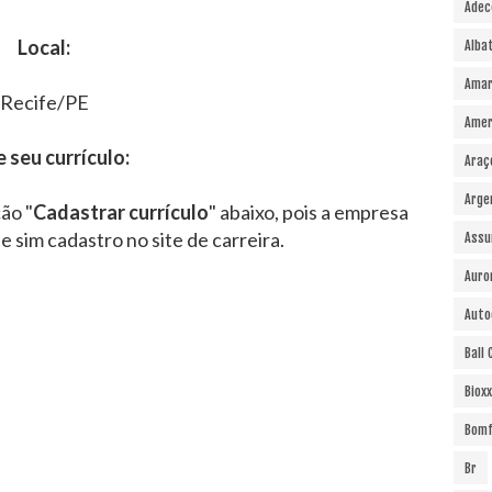
Adec
Local:
Alba
Amar
Recife/PE
Amer
e seu currículo:
Araç
Arge
ão "
Cadastrar currículo
" abaixo, pois a empresa
 e sim cadastro no site de carreira.
Assu
Auro
Auto
Ball
Bioxx
Bomf
Br