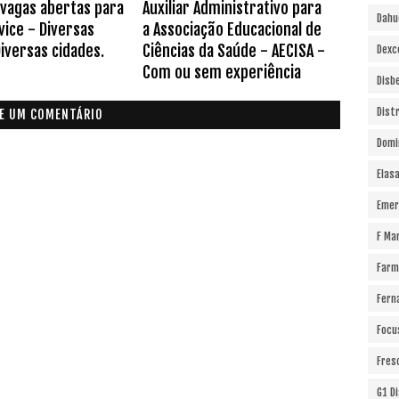
 vagas abertas para
Auxiliar Administrativo para
Dahu
vice - Diversas
a Associação Educacional de
Diversas cidades.
Ciências da Saúde - AECISA -
Dexc
Com ou sem experiência
Disb
Dist
E UM COMENTÁRIO
Domi
Elas
Emer
F Ma
Farm
Fern
Focu
Fres
G1 D