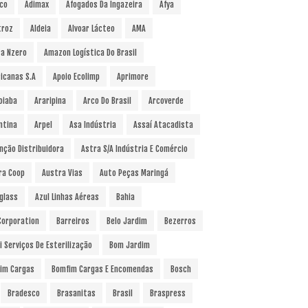
co
Adimax
Afogados Da Ingazeira
Afya
troz
Aldeia
Alvoar Lácteo
AMA
a Nzero
Amazon Logística Do Brasil
icanas S.A
Apoio Ecolimp
Aprimore
oiaba
Araripina
Arco Do Brasil
Arcoverde
ntina
Arpel
Asa Indústria
Assaí Atacadista
nção Distribuidora
Astra S/A Indústria E Comércio
ra Coop
Austra Vias
Auto Peças Maringá
glass
Azul Linhas Aéreas
Bahia
 Corporation
Barreiros
Belo Jardim
Bezerros
i Serviços De Esterilização
Bom Jardim
im Cargas
Bomfim Cargas E Encomendas
Bosch
Bradesco
Brasanitas
Brasil
Braspress