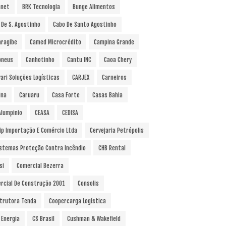
anet
BRK Tecnologia
Bunge Alimentos
 De S. Agostinho
Cabo De Santo Agostinho
ragibe
Camed Microcrédito
Campina Grande
pneus
Canhotinho
Cantu INC
Caoa Chery
vari Soluções Logísticas
CARJEX
Carneiros
ina
Caruaru
Casa Forte
Casas Bahia
Alumpinio
CEASA
CEDISA
ip Importação E Comércio Ltda
Cervejaria Petrópolis
istemas Proteção Contra Incêndio
CHB Rental
si
Comercial Bezerra
rcial De Construção 2001
Consolis
trutora Tenda
Coopercarga Logística
 Energia
CS Brasil
Cushman & Wakefield